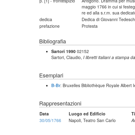
p. [1] - frontespizio
Antigono. Dramma per musica
maggio 1766 in cui si festeg
re ed alla s.r.m. sua dedica
dedica
Dedica di Giovanni Tedesch
prefazione
Protesta
Bibliografia
Sartori 1990
02152
Sartori, Claudio,
I libretti italiani a stampa d
Esemplari
B-Br
: Bruxelles Bibliothèque Royale Albert I
Rappresentazioni
Data
Luogo ed Edificio
T
30/05/1766
Napoli, Teatro San Carlo
A