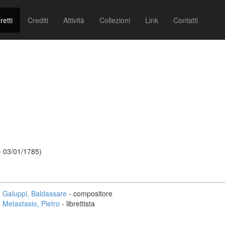
retti
Crediti
Attività
Collezioni
Link
Contatti
- 03/01/1785)
Galuppi, Baldassare
- compositore
Metastasio, Pietro
- librettista