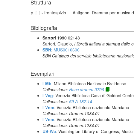
Struttura
p. [1] - frontespizio
Antigono. Dramma per musica da 
Bibliografia
Sartori 1990
02148
Sartori, Claudio,
I libretti italiani a stampa dalle 
SBN
:
MUS0010606
SBN Catalogo del servizio bibliotecario nazional
Esemplari
I-Mb
: Milano Biblioteca Nazionale Braidense
Collocazione:
Racc.dramm.0796
I-Vcg
: Venezia Biblioteca Casa di Goldoni Centro
Collocazione:
59 A 187.14
I-Vnm
: Venezia Biblioteca nazionale Marciana
Collocazione: Dramm.1084.01
I-Vnm
: Venezia Biblioteca nazionale Marciana
Collocazione: Dramm.1284.01
US-Wc
: Washington Library of Congress, Music 