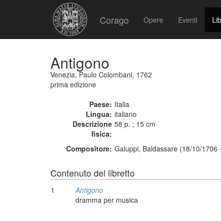
Corago
Opere
Eventi
Lib
Antigono
Venezia, Paulo Colombani, 1762
prima edizione
Paese:
Italia
Lingua:
italiano
Descrizione
58 p. ; 15 cm
fisica:
Compositore:
Galuppi, Baldassare (18/10/1706 
Contenuto del libretto
1
Antigono
dramma per musica