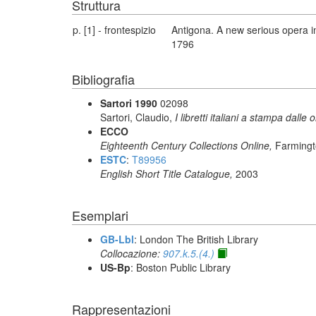
Struttura
p. [1] - frontespizio
Antigona. A new serious opera i
1796
Bibliografia
Sartori 1990
02098
Sartori, Claudio,
I libretti italiani a stampa dalle 
ECCO
Eighteenth Century Collections Online,
Farmingt
ESTC
:
T89956
English Short Title Catalogue,
2003
Esemplari
GB-Lbl
: London The British Library
Collocazione:
907.k.5.(4.)
US-Bp
: Boston Public Library
Rappresentazioni