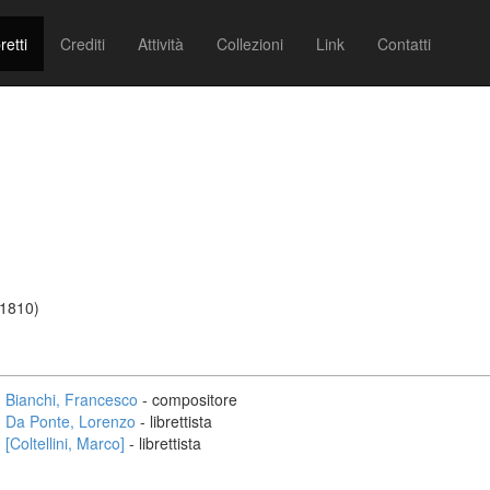
retti
Crediti
Attività
Collezioni
Link
Contatti
/1810)
Bianchi, Francesco
- compositore
Da Ponte, Lorenzo
- librettista
[Coltellini, Marco]
- librettista