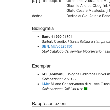
p. [1] - frontespizio
Gli amori di Alessandro Ma
Giacinto Andrea Cicognini. A
Giulio Cesare Malatesta, [1
dedica
Dedica di Gio. Antonio Bonet
Bibliografia
Sartori 1990
01804
Sartori, Claudio,
I libretti italiani a stampa d
SBN
:
MUS0325150
SBN Catalogo del servizio bibliotecario naz
Esemplari
I-Bu(sormani)
: Bologna Biblioteca Universi
Collocazione: 297.1.08
I-Mc
: Milano Conservatorio di Musica Giuse
Collocazione: Coll.Libr.012
Rappresentazioni