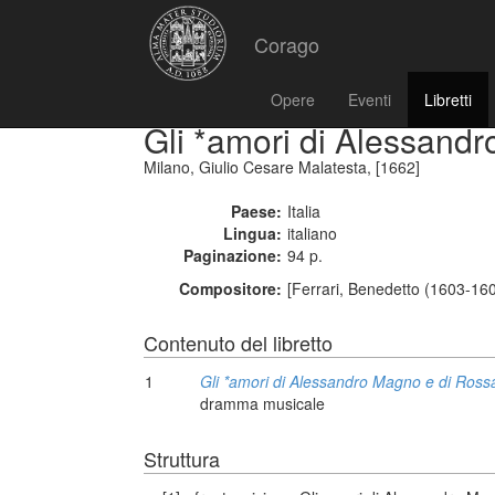
Corago
Opere
Eventi
Libretti
Gli *amori di Alessand
Milano, Giulio Cesare Malatesta, [1662]
Paese:
Italia
Lingua:
italiano
Paginazione:
94 p.
Compositore:
[Ferrari, Benedetto (1603-16
Contenuto del libretto
1
Gli *amori di Alessandro Magno e di Ross
dramma musicale
Struttura