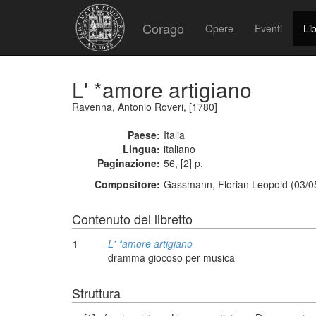
Corago
Opere
Eventi
Lib
L' *amore artigiano
Ravenna, Antonio Roveri, [1780]
Paese:
Italia
Lingua:
italiano
Paginazione:
56, [2] p.
Compositore:
Gassmann, Florian Leopold (03/0
Contenuto del libretto
1
L' *amore artigiano
dramma giocoso per musica
Struttura