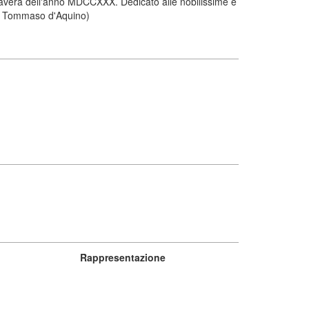
mavera dell'anno MDCCXXX. Dedicato alle nobilissime e
 S. Tommaso d'Aquino)
Rappresentazione