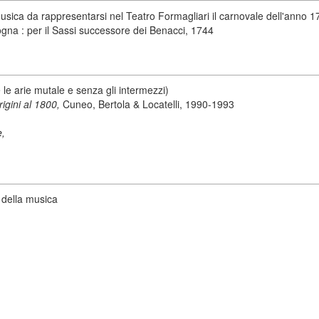
ica da rappresentarsi nel Teatro Formagliari il carnovale dell'anno 174
logna : per il Sassi successore dei Benacci, 1744
e arie mutale e senza gli intermezzi)
origini al 1800,
Cuneo, Bertola & Locatelli, 1990-1993
e,
 della musica