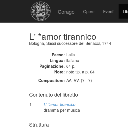
Corago
Opere
Eventi
Lib
L' *amor tirannico
Bologna, Sassi successore dei Benacci, 1744
Paese:
Italia
Lingua:
italiano
Paginazione:
64 p.
Note:
note tip. a p. 64
Compositore:
AA. VV. (? - ?)
Contenuto del libretto
1
L' *amor tirannico
dramma per musica
Struttura