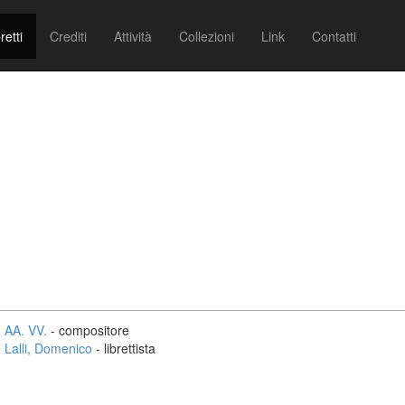
retti
Crediti
Attività
Collezioni
Link
Contatti
AA. VV.
- compositore
Lalli, Domenico
- librettista