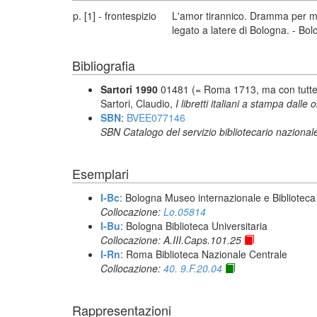
p. [1] - frontespizio
L'amor tirannico. Dramma per mus
legato a latere di Bologna. - Bo
Bibliografia
Sartori 1990
01481 (= Roma 1713, ma con tutte l
Sartori, Claudio,
I libretti italiani a stampa dalle 
SBN
:
BVEE077146
SBN Catalogo del servizio bibliotecario nazional
Esemplari
I-Bc
: Bologna Museo internazionale e Biblioteca
Collocazione:
Lo.05814
I-Bu
: Bologna Biblioteca Universitaria
Collocazione: A.III.Caps.101.25
I-Rn
: Roma Biblioteca Nazionale Centrale
Collocazione:
40. 9.F.20.04
Rappresentazioni