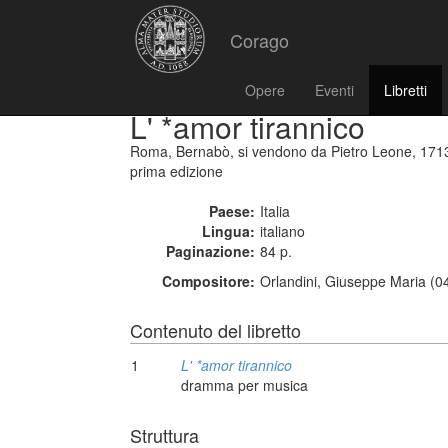
Corago
Opere
Eventi
Libretti
L' *amor tirannico
Roma, Bernabò, si vendono da Pietro Leone, 171
prima edizione
Paese:
Italia
Lingua:
italiano
Paginazione:
84 p.
Compositore:
Orlandini, Giuseppe Maria (0
Contenuto del libretto
1
L' *amor tirannico
dramma per musica
Struttura