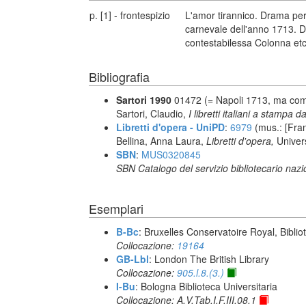
p. [1] - frontespizio
L'amor tirannico. Drama per
carnevale dell'anno 1713. Ded
contestabilessa Colonna etc
Bibliografia
Sartori 1990
01472 (= Napoli 1713, ma comp
Sartori, Claudio,
I libretti italiani a stampa d
Libretti d'opera - UniPD
:
6979
(mus.: [Fra
Bellina, Anna Laura,
Libretti d'opera,
Univer
SBN
:
MUS0320845
SBN Catalogo del servizio bibliotecario naz
Esemplari
B-Bc
: Bruxelles Conservatoire Royal, Biblio
Collocazione:
19164
GB-Lbl
: London The British Library
Collocazione:
905.l.8.(3.)
I-Bu
: Bologna Biblioteca Universitaria
Collocazione: A.V.Tab.I.F.III.08.1