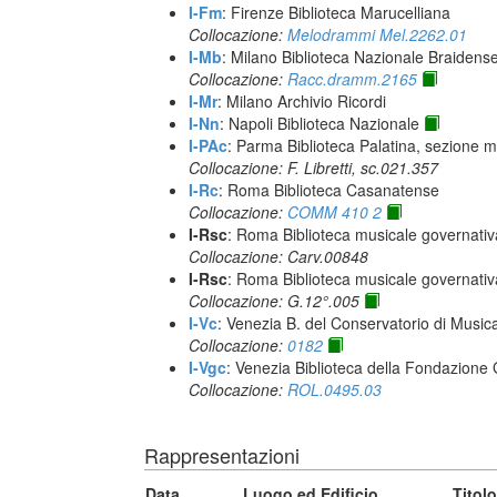
I-Fm
: Firenze Biblioteca Marucelliana
Collocazione:
Melodrammi Mel.2262.01
I-Mb
: Milano Biblioteca Nazionale Braidens
Collocazione:
Racc.dramm.2165
I-Mr
: Milano Archivio Ricordi
I-Nn
: Napoli Biblioteca Nazionale
I-PAc
: Parma Biblioteca Palatina, sezione m
Collocazione: F. Libretti, sc.021.357
I-Rc
: Roma Biblioteca Casanatense
Collocazione:
COMM 410 2
I-Rsc
: Roma Biblioteca musicale governativa
Collocazione: Carv.00848
I-Rsc
: Roma Biblioteca musicale governativa
Collocazione: G.12°.005
I-Vc
: Venezia B. del Conservatorio di Musi
Collocazione:
0182
I-Vgc
: Venezia Biblioteca della Fondazione 
Collocazione:
ROL.0495.03
Rappresentazioni
Data
Luogo ed Edificio
Titolo