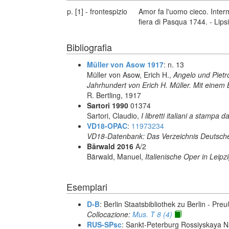
p. [1] - frontespizio
Amor fa l'uomo cieco. Interm
fiera di Pasqua 1744. - Lips
Bibliografia
Müller von Asow 1917
: n. 13
Müller von Asow, Erich H.,
Angelo und Pietro
Jahrhundert von Erich H. Müller. Mit einem 
R. Bertling, 1917
Sartori 1990
01374
Sartori, Claudio,
I libretti italiani a stampa d
VD18-OPAC
:
11973234
VD18-Datenbank: Das Verzeichnis Deutsche
Bärwald 2016
A/2
Bärwald, Manuel,
Italienische Oper in Leip
Esemplari
D-B
: Berlin Staatsbibliothek zu Berlin - Pre
Collocazione:
Mus. T 8 (4)
RUS-SPsc
: Sankt-Peterburg Rossiyskaya Na