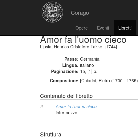
Corago
Opere
Eventi
Libretti
Amor fa l'uomo cieco
Lipsia, Henrico Cristoforo Takke, [1744]
Paese:
Germania
Lingua:
italiano
Paginazione:
15, [1] p.
Compositore:
[Chiarini, Pietro (1700 - 1765)
Contenuto del libretto
2
Amor fa l'uomo cieco
intermezzo
Struttura