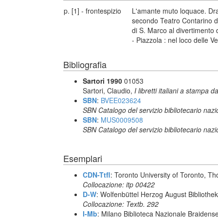
p. [1] - frontespizio
L'amante muto loquace. Dra
secondo Teatro Contarino de
di S. Marco al divertimento 
- Piazzola : nel loco delle V
Bibliografia
Sartori 1990
01053
Sartori, Claudio,
I libretti italiani a stampa d
SBN
:
BVEE023624
SBN Catalogo del servizio bibliotecario naz
SBN
:
MUS0009508
SBN Catalogo del servizio bibliotecario naz
Esemplari
CDN-Ttfl
: Toronto University of Toronto, T
Collocazione: itp 00422
D-W
: Wolfenbüttel Herzog August Biblioth
Collocazione: Textb. 292
I-Mb
: Milano Biblioteca Nazionale Braidens