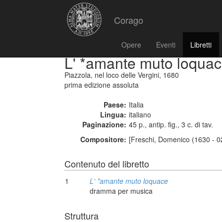
Corago
Opere
Eventi
Libretti
L' *amante muto loqua
Piazzola, nel loco delle Vergini, 1680
prima edizione assoluta
Paese:
Italia
Lingua:
italiano
Paginazione:
45 p., antip. fig., 3 c. di tav.
Compositore:
[Freschi, Domenico (1630 - 0
Contenuto del libretto
1
L' *amante muto loquace
dramma per musica
Struttura