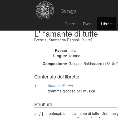
Corago
Opere
Eventi
Libretti
L' *amante di tutte
Brescia, Stamperia Ragnoli, [1772]
Paese:
Italia
Lingua:
italiano
Compositore:
Galuppi, Baldassare (18/10/1
Contenuto del libretto
1
Amante di tutte
dramma giocoso per musica
Struttura
p. [1] - frontespizio
L'amante di tutte. Dramma 