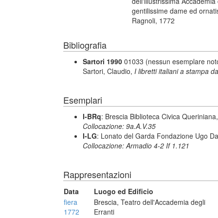
dell'illustrissima Accademia 
gentilissime dame ed ornatis
Ragnoli, 1772
Bibliografia
Sartori 1990
01033 (nessun esemplare noto in
Sartori, Claudio,
I libretti italiani a stampa d
Esemplari
I-BRq
: Brescia Biblioteca Civica Queriniana
Collocazione: 9a.A.V.35
I-LG
: Lonato del Garda Fondazione Ugo Da
Collocazione: Armadio 4-2 If 1.121
Rappresentazioni
Data
Luogo ed Edificio
fiera
Brescia, Teatro dell'Accademia degli
1772
Erranti