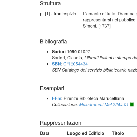
Struttura
p. [1] - frontespizio
L'amante di tutte. Dramma g
rappresentarsi nel pubblico
Simoni, [1767]
Bibliografia
Sartori 1990
01027
Sartori, Claudio,
I libretti italiani a stampa d
SBN
:
CFIE054434
SBN Catalogo del servizio bibliotecario naz
Esemplari
I-Fm
: Firenze Biblioteca Marucelliana
Collocazione:
Melodrammi Mel.2244.01
Rappresentazioni
Data
Luogo ed Edificio
Titolo