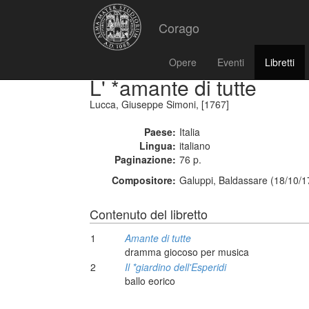
Corago
Opere
Eventi
Libretti
L' *amante di tutte
Lucca, Giuseppe Simoni, [1767]
Paese:
Italia
Lingua:
italiano
Paginazione:
76 p.
Compositore:
Galuppi, Baldassare (18/10/1
Contenuto del libretto
1
Amante di tutte
dramma giocoso per musica
2
Il *giardino dell'Esperidi
ballo eorico