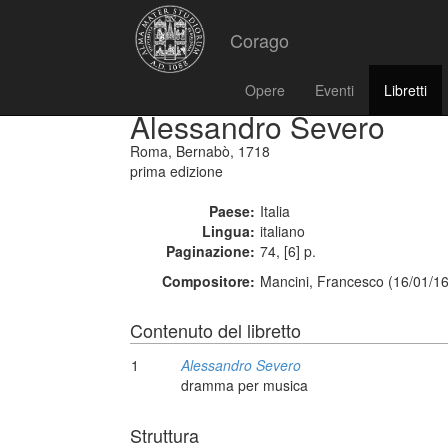
Corago
Opere
Eventi
Libretti
Alessandro Severo
Roma, Bernabò, 1718
prima edizione
Paese:
Italia
Lingua:
italiano
Paginazione:
74, [6] p.
Compositore:
Mancini, Francesco (16/01/16
Contenuto del libretto
1
Alessandro Severo
dramma per musica
Struttura