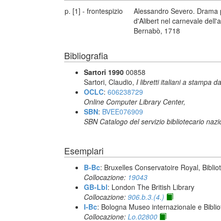
p. [1] - frontespizio
Alessandro Severo. Drama pe
d'Alibert nel carnevale dell
Bernabò, 1718
Bibliografia
Sartori 1990
00858
Sartori, Claudio,
I libretti italiani a stampa d
OCLC
:
606238729
Online Computer Library Center,
SBN
:
BVEE076909
SBN Catalogo del servizio bibliotecario naz
Esemplari
B-Bc
: Bruxelles Conservatoire Royal, Biblio
Collocazione:
19043
GB-Lbl
: London The British Library
Collocazione:
906.b.3.(4.)
I-Bc
: Bologna Museo internazionale e Biblio
Collocazione:
Lo.02800