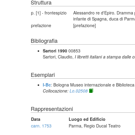
Struttura
p. [1] - frontespizio
Alessandro re d'Epiro. Dramma pe
infante di Spagna, duca di Parma
prefazione
[prefazione]
Bibliografia
Sartori 1990
00853
Sartori, Claudio,
I libretti italiani a stampa dalle 
Esemplari
I-Bc
: Bologna Museo internazionale e Biblioteca
Collocazione:
Lo.02508
Rappresentazioni
Data
Luogo ed Edificio
carn. 1753
Parma, Regio Ducal Teatro