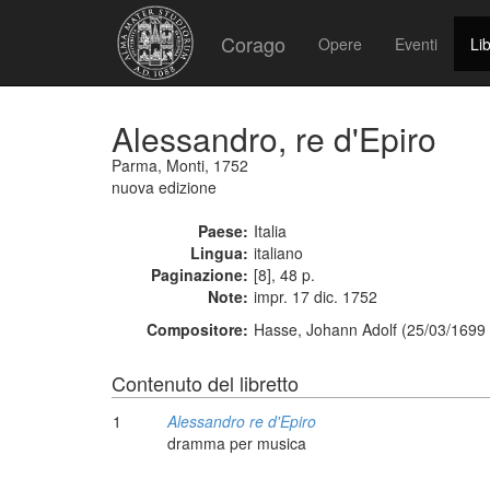
Corago
Opere
Eventi
Lib
Alessandro, re d'Epiro
Parma, Monti, 1752
nuova edizione
Paese:
Italia
Lingua:
italiano
Paginazione:
[8], 48 p.
Note:
impr. 17 dic. 1752
Compositore:
Hasse, Johann Adolf (25/03/1699 
Contenuto del libretto
1
Alessandro re d'Epiro
dramma per musica