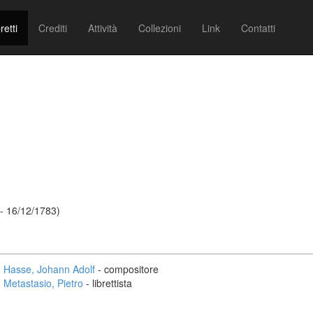
retti
Crediti
Attività
Collezioni
Link
Contatti
- 16/12/1783)
Hasse, Johann Adolf
- compositore
Metastasio, Pietro
- librettista