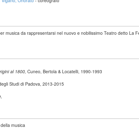
Viganò, Onorato
- coreografo
er musica da rappresentarsi nel nuovo e nobilissimo Teatro detto La Fe
origini al 1800,
Cuneo, Bertola & Locatelli, 1990-1993
degli Studi di Padova, 2013-2015
e,
 della musica