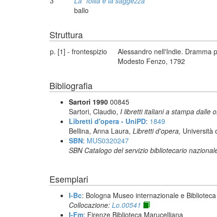
3
La *follia e la saggezza
ballo
Struttura
p. [1] - frontespizio
Alessandro nell'Indie. Dramma p
Modesto Fenzo, 1792
Bibliografia
Sartori 1990
00845
Sartori, Claudio,
I libretti italiani a stampa dalle 
Libretti d'opera - UniPD
:
1849
Bellina, Anna Laura,
Libretti d'opera,
Università 
SBN
:
MUS0320247
SBN Catalogo del servizio bibliotecario nazional
Esemplari
I-Bc
: Bologna Museo internazionale e Biblioteca
Collocazione:
Lo.00541
I-Fm
: Firenze Biblioteca Marucelliana