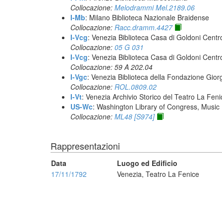
Collocazione:
Melodrammi Mel.2189.06
I-Mb
: Milano Biblioteca Nazionale Braidense
Collocazione:
Racc.dramm.4427
I-Vcg
: Venezia Biblioteca Casa di Goldoni Centro
Collocazione:
05 G 031
I-Vcg
: Venezia Biblioteca Casa di Goldoni Centro
Collocazione: 59 A 202.04
I-Vgc
: Venezia Biblioteca della Fondazione Giorg
Collocazione:
ROL.0809.02
I-Vt
: Venezia Archivio Storico del Teatro La Feni
US-Wc
: Washington Library of Congress, Music 
Collocazione:
ML48 [S974]
Rappresentazioni
Data
Luogo ed Edificio
17/11/1792
Venezia, Teatro La Fenice