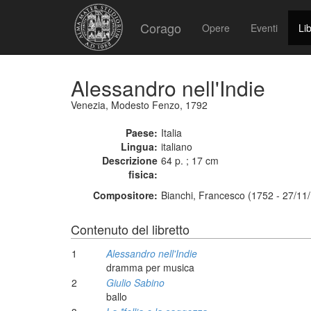
Corago
Opere
Eventi
Lib
Alessandro nell'Indie
Venezia, Modesto Fenzo, 1792
Paese:
Italia
Lingua:
italiano
Descrizione
64 p. ; 17 cm
fisica:
Compositore:
Bianchi, Francesco (1752 - 27/11
Contenuto del libretto
1
Alessandro nell'Indie
dramma per musica
2
Giulio Sabino
ballo