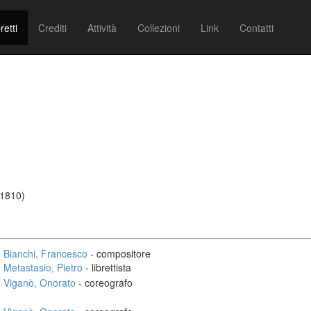
retti
Crediti
Attività
Collezioni
Link
Contatti
/1810)
Bianchi, Francesco
- compositore
Metastasio, Pietro
- librettista
Viganò, Onorato
- coreografo