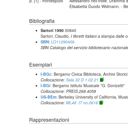
p. [1] - frontespizio
Alessandro nell'Indie. Dramma de
Elisabetta Duodo Widmann. - B
Bibliografia
Sartori 1990
00840
Sartori, Claudio,
I libretti italiani a stampa dalle 
SBN
:
LO11290406
SBN Catalogo del servizio bibliotecario nazional
Esemplari
I-BGc
: Bergamo Civica Biblioteca, Archivi Storic
Collocazione:
Sala 32 D 1.02.21
I-BGi
: Bergamo Istituto Musicale "G. Donizetti"
Collocazione: PREIS.268.4058
US-BEm
: Berkeley University of California, Mus
Collocazione:
ML48 .I7 no.0616
Rappresentazioni