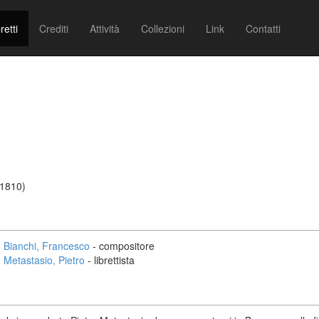
retti
Crediti
Attività
Collezioni
Link
Contatti
/1810)
Bianchi, Francesco
- compositore
Metastasio, Pietro
- librettista