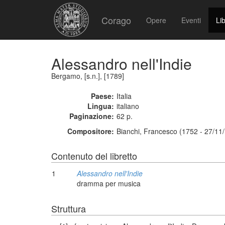
Corago
Opere
Eventi
Lib
Alessandro nell'Indie
Bergamo, [s.n.], [1789]
Paese:
Italia
Lingua:
italiano
Paginazione:
62 p.
Compositore:
Bianchi, Francesco (1752 - 27/11
Contenuto del libretto
1
Alessandro nell'Indie
dramma per musica
Struttura