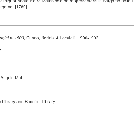
l signor abate Pietro Metastasio da rappresentarsi in Bergamo nella fi
ergamo, [1789]
origini al 1800,
Cuneo, Bertola & Locatelli, 1990-1993
e,
i Angelo Mai
ic Library and Bancroft Library