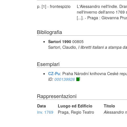
p. [1] - frontespizio
L'Alessandro nell'Indie. Dr
nell'inverno dell'anno 1769 
[...]. - Praga : Giovanna Pru
Bibliografia
Sartori 1990
00805
Sartori, Claudio,
I libretti italiani a stampa d
Esemplari
CZ-Pu
: Praha Národní knihovna Ceské repu
ID:
000139926
Rappresentazioni
Data
Luogo ed Edificio
Titolo
inv. 1769
Praga, Regio Teatro
Alessandro ne