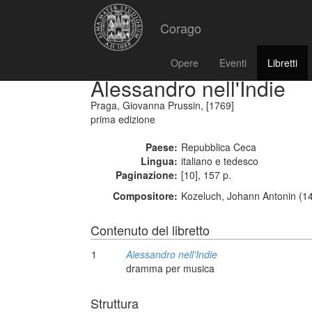
Corago
Opere
Eventi
Libretti
Alessandro nell'Indie
Praga, Giovanna Prussin, [1769]
prima edizione
Paese:
Repubblica Ceca
Lingua:
italiano e tedesco
Paginazione:
[10], 157 p.
Compositore:
Kozeluch, Johann Antonin (1
Contenuto del libretto
1
Alessandro nell'Indie
dramma per musica
Struttura