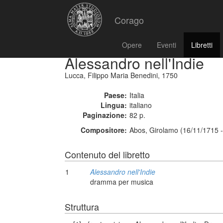
Corago
Opere
Eventi
Libretti
Alessandro nell'Indie
Lucca, Filippo Maria Benedini, 1750
Paese:
Italia
Lingua:
italiano
Paginazione:
82 p.
Compositore:
Abos, Girolamo (16/11/1715 
Contenuto del libretto
1
Alessandro nell'Indie
dramma per musica
Struttura