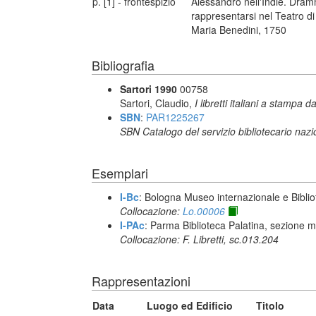
p. [1] - frontespizio
Alessandro nell'Indie. Dram
rappresentarsi nel Teatro di
Maria Benedini, 1750
Bibliografia
Sartori 1990
00758
Sartori, Claudio,
I libretti italiani a stampa d
SBN
:
PAR1225267
SBN Catalogo del servizio bibliotecario naz
Esemplari
I-Bc
: Bologna Museo internazionale e Biblio
Collocazione:
Lo.00006
I-PAc
: Parma Biblioteca Palatina, sezione m
Collocazione: F. Libretti, sc.013.204
Rappresentazioni
Data
Luogo ed Edificio
Titolo