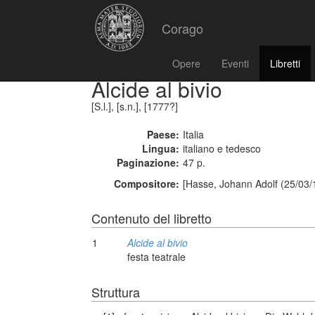
Corago
Opere
Eventi
Libretti
Alcide al bivio
[S.l.], [s.n.], [1777?]
Paese:
Italia
Lingua:
italiano e tedesco
Paginazione:
47 p.
Compositore:
[Hasse, Johann Adolf (25/03/
Contenuto del libretto
1
Alcide al bivio
festa teatrale
Struttura