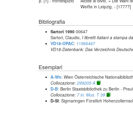
p. [1] - frontespizio
Alcide al bivio. = Die Wahl
Weiße in Leipzig. - [1777?]
Bibliografia
Sartori 1990
00647
Sartori, Claudio,
I libretti italiani a stampa d
VD18-OPAC
:
11966467
VD18-Datenbank: Das Verzeichnis Deutsche
Esemplari
A-Wn
: Wien Österreichische Nationalbibliot
Collocazione:
299205-A
D-B
: Berlin Staatsbibliothek zu Berlin - Pre
Collocazione:
7 in: Mus. T 39
D-SI
: Sigmaringen Fürstlich Hohenzollernsc