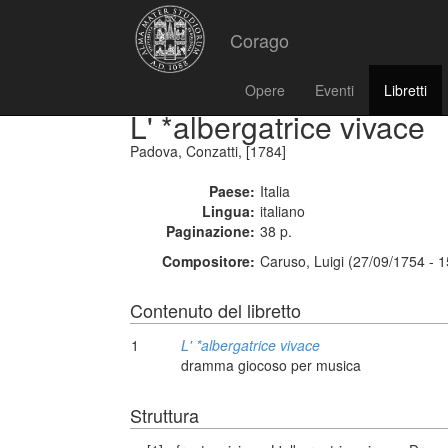
Corago
Opere
Eventi
Libretti
L' *albergatrice vivace
Padova, Conzatti, [1784]
Paese:
Italia
Lingua:
italiano
Paginazione:
38 p.
Compositore:
Caruso, Luigi (27/09/1754 - 
Contenuto del libretto
1
L' *albergatrice vivace
dramma giocoso per musica
Struttura