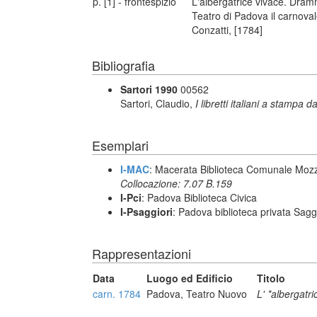
p. [1] - frontespizio
L'albergatrice vivace. Dra
Teatro di Padova il carnoval
Conzatti, [1784]
Bibliografia
Sartori 1990
00562
Sartori, Claudio,
I libretti italiani a stampa d
Esemplari
I-MAC
: Macerata Biblioteca Comunale Mozz
Collocazione: 7.07 B.159
I-Pci
: Padova Biblioteca Civica
I-Psaggiori
: Padova biblioteca privata Sagg
Rappresentazioni
Data
Luogo ed Edificio
Titolo
carn. 1784
Padova, Teatro Nuovo
L' *albergatri