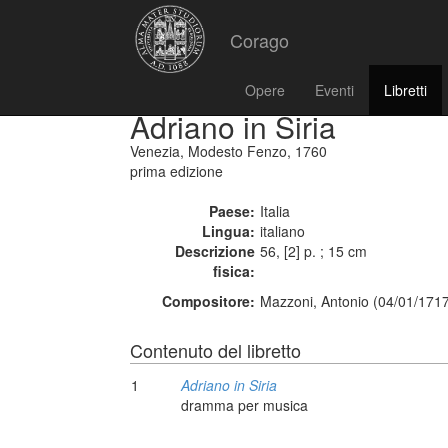
Corago
Opere
Eventi
Libretti
Adriano in Siria
Venezia, Modesto Fenzo, 1760
prima edizione
Paese:
Italia
Lingua:
italiano
Descrizione
56, [2] p. ; 15 cm
fisica:
Compositore:
Mazzoni, Antonio (04/01/1717
Contenuto del libretto
1
Adriano in Siria
dramma per musica