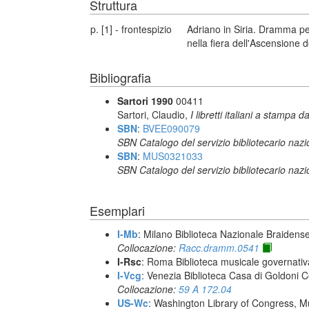
Struttura
p. [1] - frontespizio
Adriano in Siria. Dramma pe
nella fiera dell'Ascensione
Bibliografia
Sartori 1990
00411
Sartori, Claudio,
I libretti italiani a stampa d
SBN
:
BVEE090079
SBN Catalogo del servizio bibliotecario naz
SBN
:
MUS0321033
SBN Catalogo del servizio bibliotecario naz
Esemplari
I-Mb
: Milano Biblioteca Nazionale Braidens
Collocazione:
Racc.dramm.0541
I-Rsc
: Roma Biblioteca musicale governativa
I-Vcg
: Venezia Biblioteca Casa di Goldoni C
Collocazione:
59 A 172.04
US-Wc
: Washington Library of Congress, Mu