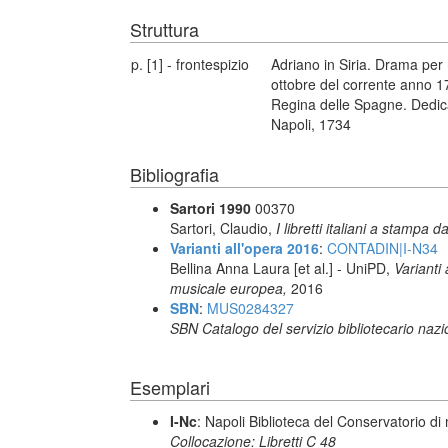
Struttura
p. [1] - frontespizio
Adriano in Siria. Drama per
ottobre del corrente anno 1
Regina delle Spagne. Dedicat
Napoli, 1734
Bibliografia
Sartori 1990
00370
Sartori, Claudio,
I libretti italiani a stampa d
Varianti all'opera 2016
:
CONTADIN|I-N34
Bellina Anna Laura [et al.] - UniPD,
Varianti
musicale europea,
2016
SBN
:
MUS0284327
SBN Catalogo del servizio bibliotecario naz
Esemplari
I-Nc
: Napoli Biblioteca del Conservatorio di
Collocazione: Libretti C 48