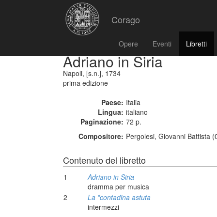
Corago
Opere
Eventi
Libretti
Adriano in Siria
Napoli, [s.n.], 1734
prima edizione
Paese:
Italia
Lingua:
italiano
Paginazione:
72 p.
Compositore:
Pergolesi, Giovanni Battista 
Contenuto del libretto
1
Adriano in Siria
dramma per musica
2
La *contadina astuta
intermezzi