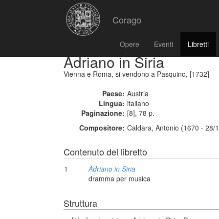
Corago
Opere
Eventi
Libretti
Adriano in Siria
Vienna e Roma, si vendono a Pasquino, [1732]
Paese:
Austria
Lingua:
italiano
Paginazione:
[8], 78 p.
Compositore:
Caldara, Antonio (1670 - 28/
Contenuto del libretto
1
Adriano in Siria
dramma per musica
Struttura