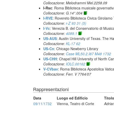
Collocazione: Melodrammi Mel.2258.09
I-Rsc
: Roma Biblioteca musicale governativa
Collocazione: G.14°.004
I-RVE
: Rovereto Biblioteca Civica Girolamo T
Collocazione:
r-Z 93 31 (5)
I-Vc
: Venezia B. del Conservatorio di Musi
Collocazione:
4089.1
US-AUS
: Austin University of Texas. The
Collocazione:
KL-17 62
US-Cn
: Chicago Newberry Library
Collocazione:
Case ML50.2.I87 M48 1732
US-CHH
: Chapel Hill University of North Car
Collocazione:
IOLC.00162
V-CVbav
: Roma Biblioteca Apostolica Vatic
Collocazione: Ferr. V 7764/07
Rappresentazioni
Data
Luogo ed Edificio
Titol
09/11/1732
Vienna, Teatro di Corte
Adrian