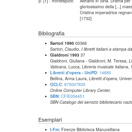
p. [1] - frontespizio
Adriano in Siria. Drama per
gloriosissimo della [...] mae
Cristina imperadrice regnan
[1732]
Bibliografia
Sartori 1990
00366
Sartori, Claudio,
I libretti italiani a stampa d
Gialdroni 1993
37
Gialdroni, Giuliana - Gialdroni, M. Teresa,
L
Vaticana,
Lucca, Libreria musicale italiana,
Libretti d'opera - UniPD
:
14680
Bellina, Anna Laura,
Libretti d'opera,
Univer
OCLC
:
875007835
Online Computer Library Center,
SBN
:
CFIE054451
SBN Catalogo del servizio bibliotecario naz
Esemplari
I-Fm
: Firenze Biblioteca Marucelliana