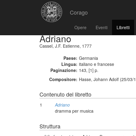
Corago
Opere
Eventi
Libretti
Adriano
Cassel, J.F. Estienne, 1777
Paese:
Germania
Lingua:
italiano e francese
Paginazione:
143, [1] p.
Compositore:
Hasse, Johann Adolf (25/03/1
Contenuto del libretto
1
Adriano
dramma per musica
Struttura