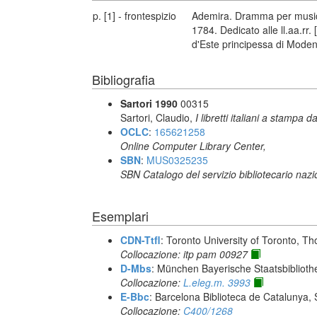
p. [1] - frontespizio
Ademira. Dramma per musica 
1784. Dedicato alle ll.aa.rr. 
d'Este principessa di Modena
Bibliografia
Sartori 1990
00315
Sartori, Claudio,
I libretti italiani a stampa d
OCLC
:
165621258
Online Computer Library Center,
SBN
:
MUS0325235
SBN Catalogo del servizio bibliotecario naz
Esemplari
CDN-Ttfl
: Toronto University of Toronto, T
Collocazione: itp pam 00927
D-Mbs
: München Bayerische Staatsbiblioth
Collocazione:
L.eleg.m. 3993
E-Bbc
: Barcelona Biblioteca de Catalunya,
Collocazione:
C400/1268