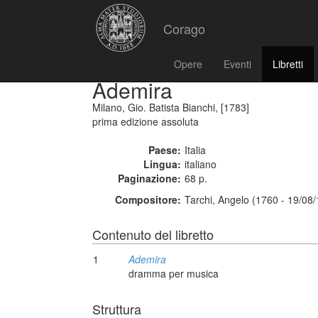
Corago
Opere
Eventi
Libretti
Ademira
Milano, Gio. Batista Bianchi, [1783]
prima edizione assoluta
Paese:
Italia
Lingua:
italiano
Paginazione:
68 p.
Compositore:
Tarchi, Angelo (1760 - 19/08
Contenuto del libretto
1
Ademira
dramma per musica
Struttura