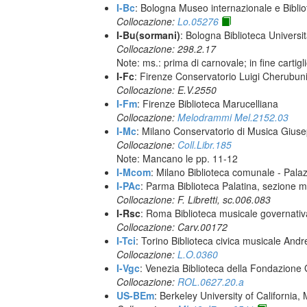
I-Bc
: Bologna Museo internazionale e Biblio
Collocazione:
Lo.05276
I-Bu(sormani)
: Bologna Biblioteca Universi
Collocazione: 298.2.17
Note: ms.: prima di carnovale; in fine cartigli
I-Fc
: Firenze Conservatorio Luigi Cherubun
Collocazione: E.V.2550
I-Fm
: Firenze Biblioteca Marucelliana
Collocazione:
Melodrammi Mel.2152.03
I-Mc
: Milano Conservatorio di Musica Giuse
Collocazione:
Coll.Libr.185
Note: Mancano le pp. 11-12
I-Mcom
: Milano Biblioteca comunale - Pal
I-PAc
: Parma Biblioteca Palatina, sezione m
Collocazione: F. Libretti, sc.006.083
I-Rsc
: Roma Biblioteca musicale governativa
Collocazione: Carv.00172
I-Tci
: Torino Biblioteca civica musicale Andr
Collocazione:
L.O.0360
I-Vgc
: Venezia Biblioteca della Fondazione 
Collocazione:
ROL.0627.20.a
US-BEm
: Berkeley University of California,