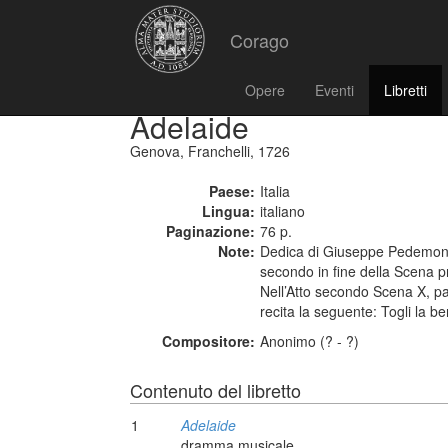
Corago
Opere
Eventi
Libretti
Adelaide
Genova, Franchelli, 1726
Paese:
Italia
Lingua:
italiano
Paginazione:
76 p.
Note:
Dedica di Giuseppe Pedemonte 
secondo in fine della Scena pri
Nell’Atto secondo Scena X, pag
recita la seguente: Togli la ben
Compositore:
Anonimo (? - ?)
Contenuto del libretto
1
Adelaide
dramma musicale