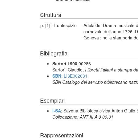
Struttura
p. [1] - frontespizio
Adelaide. Drama musicale da
carnovale dell'anno 1726. De
Genova : nella stamperia de
Bibliografia
Sartori 1990
00286
Sartori, Claudio,
I libretti italiani a stampa d
SBN
:
LI3E002031
SBN Catalogo del servizio bibliotecario naz
Esemplari
I-SA
: Savona Biblioteca civica Anton Giulio B
Collocazione: ANT III A 3 09.01
Rappresentazioni