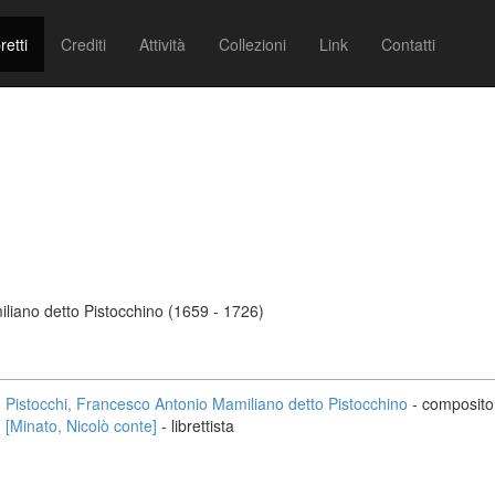
retti
Crediti
Attività
Collezioni
Link
Contatti
liano detto Pistocchino (1659 - 1726)
Pistocchi, Francesco Antonio Mamiliano detto Pistocchino
- composito
[Minato, Nicolò conte]
- librettista