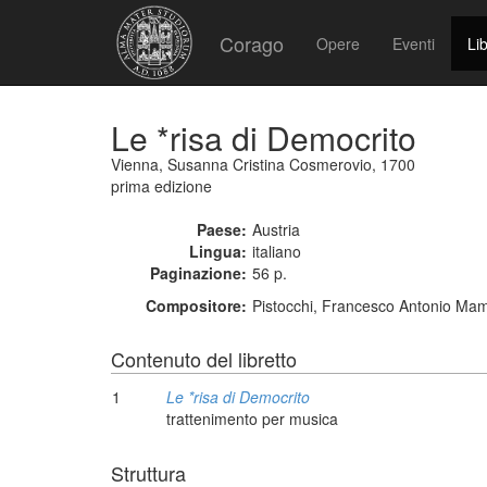
Corago
Opere
Eventi
Lib
Le *risa di Democrito
Vienna, Susanna Cristina Cosmerovio, 1700
prima edizione
Paese:
Austria
Lingua:
italiano
Paginazione:
56 p.
Compositore:
Pistocchi, Francesco Antonio Mami
Contenuto del libretto
1
Le *risa di Democrito
trattenimento per musica
Struttura