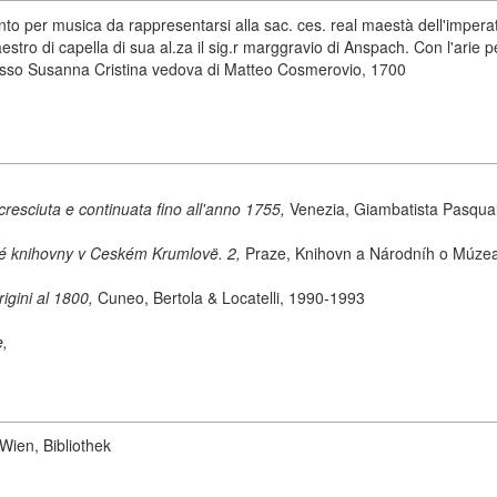
nto per musica da rappresentarsi alla sac. ces. real maestà dell'impera
ro di capella di sua al.za il sig.r marggravio di Anspach. Con l'arie per li
resso Susanna Cristina vedova di Matteo Cosmerovio, 1700
cresciuta e continuata fino all'anno 1755,
Venezia, Giambatista Pasqual
ké knihovny v Ceském Krumlovë. 2,
Praze, Knihovn a Národníh o Múze
origini al 1800,
Cuneo, Bertola & Locatelli, 1990-1993
e,
Wien, Bibliothek