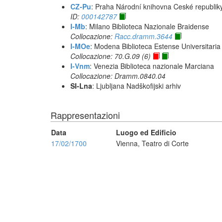
CZ-Pu
: Praha Národní knihovna Ceské republik
ID:
000142787
I-Mb
: Milano Biblioteca Nazionale Braidense
Collocazione:
Racc.dramm.3644
I-MOe
: Modena Biblioteca Estense Universitaria
Collocazione: 70.G.09 (6)
I-Vnm
: Venezia Biblioteca nazionale Marciana
Collocazione: Dramm.0840.04
SI-Lna
: Ljubljana Nadškofijski arhiv
Rappresentazioni
Data
Luogo ed Edificio
17/02/1700
Vienna, Teatro di Corte