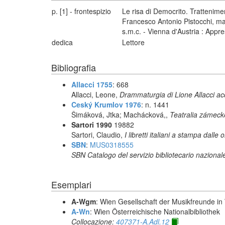
p. [1] - frontespizio
Le risa di Democrito. Trattenime
Francesco Antonio Pistocchi, maest
s.m.c. - Vienna d'Austria : App
dedica
Lettore
Bibliografia
Allacci 1755
: 668
Allacci, Leone,
Drammaturgia di Lione Allacci ac
Ceský Krumlov 1976
: n. 1441
Šimáková, Jtka; Machácková,,
Teatralia zámec
Sartori 1990
19882
Sartori, Claudio,
I libretti italiani a stampa dalle 
SBN
:
MUS0318555
SBN Catalogo del servizio bibliotecario nazional
Esemplari
A-Wgm
: Wien Gesellschaft der Musikfreunde in 
A-Wn
: Wien Österreichische Nationalbibliothek
Collocazione:
407371-A.Adl.12