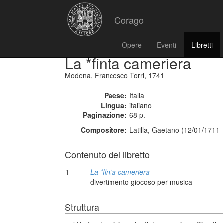
Corago
Opere
Eventi
Libretti
La *finta cameriera
Modena, Francesco Torri, 1741
Paese:
Italia
Lingua:
italiano
Paginazione:
68 p.
Compositore:
Latilla, Gaetano (12/01/1711 
Contenuto del libretto
1
La *finta cameriera
divertimento giocoso per musica
Struttura