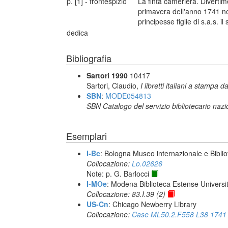
p. [1] - frontespizio
La finta cameriera. Diverti
primavera dell'anno 1741 n
principesse figlie di s.a.s.
dedica
Bibliografia
Sartori 1990
10417
Sartori, Claudio,
I libretti italiani a stampa d
SBN
:
MODE054813
SBN Catalogo del servizio bibliotecario naz
Esemplari
I-Bc
: Bologna Museo internazionale e Biblio
Collocazione:
Lo.02626
Note: p. G. Barlocci
I-MOe
: Modena Biblioteca Estense Universit
Collocazione: 83.I.39 (2)
US-Cn
: Chicago Newberry Library
Collocazione:
Case ML50.2.F558 L38 1741