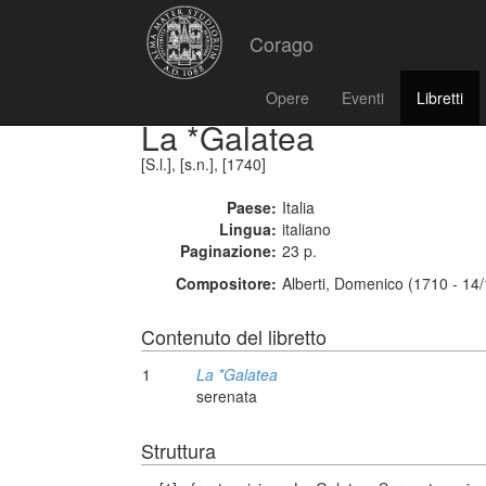
Corago
Opere
Eventi
Libretti
La *Galatea
[S.l.], [s.n.], [1740]
Paese:
Italia
Lingua:
italiano
Paginazione:
23 p.
Compositore:
Alberti, Domenico (1710 - 14
Contenuto del libretto
1
La *Galatea
serenata
Struttura