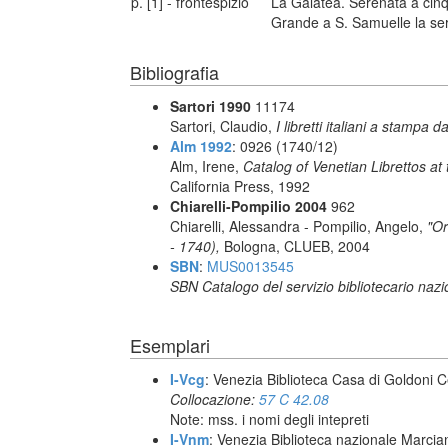
p. [1] - frontespizio
La Galatea. Serenata a cinq
Grande a S. Samuelle la se
Bibliografia
Sartori 1990
11174
Sartori, Claudio,
I libretti italiani a stampa d
Alm 1992
: 0926 (1740/12)
Alm, Irene,
Catalog of Venetian Librettos at 
California Press, 1992
Chiarelli-Pompilio 2004
962
Chiarelli, Alessandra - Pompilio, Angelo,
"Or
- 1740),
Bologna, CLUEB, 2004
SBN
:
MUS0013545
SBN Catalogo del servizio bibliotecario naz
Esemplari
I-Vcg
: Venezia Biblioteca Casa di Goldoni C
Collocazione:
57 C 42.08
Note: mss. i nomi degli intepreti
I-Vnm
: Venezia Biblioteca nazionale Marcia