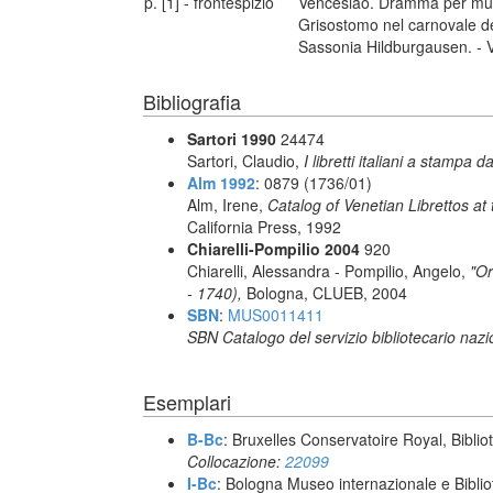
p. [1] - frontespizio
Venceslao. Dramma per musi
Grisostomo nel carnovale de
Sassonia Hildburgausen. - V
Bibliografia
Sartori 1990
24474
Sartori, Claudio,
I libretti italiani a stampa d
Alm 1992
: 0879 (1736/01)
Alm, Irene,
Catalog of Venetian Librettos at 
California Press, 1992
Chiarelli-Pompilio 2004
920
Chiarelli, Alessandra - Pompilio, Angelo,
"Or
- 1740),
Bologna, CLUEB, 2004
SBN
:
MUS0011411
SBN Catalogo del servizio bibliotecario naz
Esemplari
B-Bc
: Bruxelles Conservatoire Royal, Biblio
Collocazione:
22099
I-Bc
: Bologna Museo internazionale e Biblio