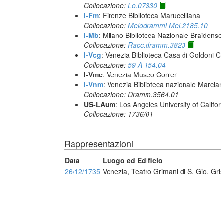
Collocazione:
Lo.07330
I-Fm
: Firenze Biblioteca Marucelliana
Collocazione:
Melodrammi Mel.2185.10
I-Mb
: Milano Biblioteca Nazionale Braidens
Collocazione:
Racc.dramm.3823
I-Vcg
: Venezia Biblioteca Casa di Goldoni C
Collocazione:
59 A 154.04
I-Vmc
: Venezia Museo Correr
I-Vnm
: Venezia Biblioteca nazionale Marcia
Collocazione: Dramm.3564.01
US-LAum
: Los Angeles University of Califo
Collocazione: 1736/01
Rappresentazioni
Data
Luogo ed Edificio
26/12/1735
Venezia, Teatro Grimani di S. Gio. G