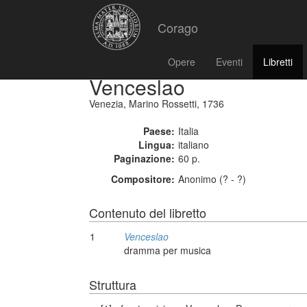
Corago
Opere
Eventi
Libretti
Venceslao
Venezia, Marino Rossetti, 1736
Paese:
Italia
Lingua:
italiano
Paginazione:
60 p.
Compositore:
Anonimo (? - ?)
Contenuto del libretto
1
Venceslao
dramma per musica
Struttura