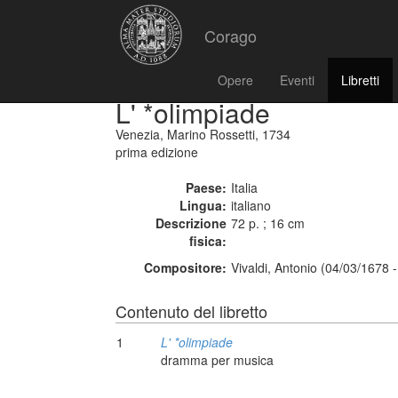
Corago
Opere
Eventi
Libretti
L' *olimpiade
Venezia, Marino Rossetti, 1734
prima edizione
Paese:
Italia
Lingua:
italiano
Descrizione
72 p. ; 16 cm
fisica:
Compositore:
Vivaldi, Antonio (04/03/1678 
Contenuto del libretto
1
L' *olimpiade
dramma per musica