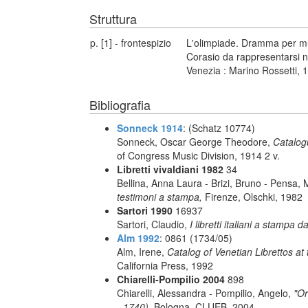
Struttura
p. [1] - frontespizio
L'olimpiade. Dramma per musi
Corasio da rappresentarsi n
Venezia : Marino Rossetti, 
Bibliografia
Sonneck 1914
: (Schatz 10774)
Sonneck, Oscar George Theodore,
Catalog
of Congress Music Division, 1914 2 v.
Libretti vivaldiani 1982
34
Bellina, Anna Laura - Brizi, Bruno - Pensa,
testimoni a stampa,
Firenze, Olschki, 1982
Sartori 1990
16937
Sartori, Claudio,
I libretti italiani a stampa d
Alm 1992
: 0861 (1734/05)
Alm, Irene,
Catalog of Venetian Librettos at 
California Press, 1992
Chiarelli-Pompilio 2004
898
Chiarelli, Alessandra - Pompilio, Angelo,
"Or
- 1740),
Bologna, CLUEB, 2004