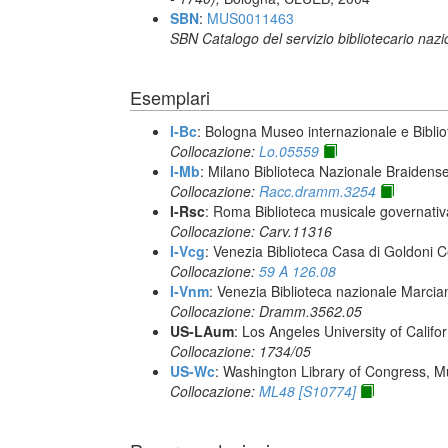
SBN
:
MUS0011463
SBN Catalogo del servizio bibliotecario naz
Esemplari
I-Bc
: Bologna Museo internazionale e Biblio
Collocazione:
Lo.05559
I-Mb
: Milano Biblioteca Nazionale Braidens
Collocazione:
Racc.dramm.3254
I-Rsc
: Roma Biblioteca musicale governativa
Collocazione: Carv.11316
I-Vcg
: Venezia Biblioteca Casa di Goldoni C
Collocazione:
59 A 126.08
I-Vnm
: Venezia Biblioteca nazionale Marcia
Collocazione: Dramm.3562.05
US-LAum
: Los Angeles University of Califo
Collocazione: 1734/05
US-Wc
: Washington Library of Congress, Mu
Collocazione:
ML48 [S10774]