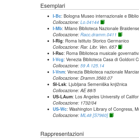
Esemplari
I-Bc
: Bologna Museo internazionale e Biblio
Collocazione:
Lo.04144
I-Mb
: Milano Biblioteca Nazionale Braidens
Collocazione:
Racc.dramm.0411
I-Rig
: Roma Istituto Storico Germanico
Collocazione: Rar. Libr. Ven. 657
I-Rsc
: Roma Biblioteca musicale governativa
I-Vcg
: Venezia Biblioteca Casa di Goldoni C
Collocazione:
59 A 125.14
I-Vnm
: Venezia Biblioteca nazionale Marcia
Collocazione: Dramm.3560.07
SI-Lsk
: Ljubljana Semeniška knjižnica
Collocazione: AE 88/5
US-LAum
: Los Angeles University of Califo
Collocazione: 1732/04
US-Wc
: Washington Library of Congress, Mu
Collocazione:
ML48 [S7960]
Rappresentazioni