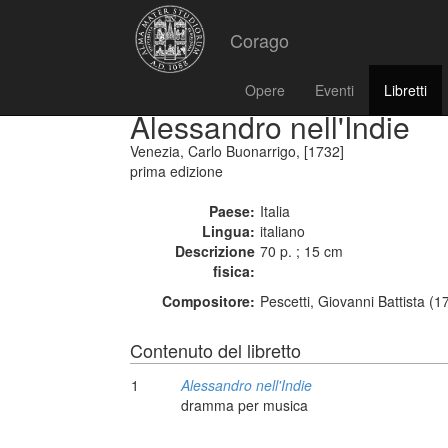
Corago
Opere
Eventi
Libretti
Alessandro nell'Indie
Venezia, Carlo Buonarrigo, [1732]
prima edizione
Paese:
Italia
Lingua:
italiano
Descrizione
70 p. ; 15 cm
fisica:
Compositore:
Pescetti, Giovanni Battista (
Contenuto del libretto
1
Alessandro nell'Indie
dramma per musica