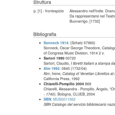
Struttura
p. [1] - frontespizio
Alessandro nell'Indie. Drama
Da rappresentarsi nel Teatro
Buonarrigo, [1732]
Bibliografia
Sonneck 1914
: (Schatz 07960)
Sonneck, Oscar George Theodore,
Catalog
of Congress Music Division, 1914 2 v.
Sartori 1990
00720
Sartori, Claudio,
I libretti italiani a stampa d
Alm 1992
: 0840 (1732/04)
Alm, Irene,
Catalog of Venetian Librettos at 
California Press, 1992
Chiarelli-Pompilio 2004
869
Chiarelli, Alessandra - Pompilio, Angelo,
"Or
- 1740),
Bologna, CLUEB, 2004
SBN
:
MUS0011562
SBN Catalogo del servizio bibliotecario naz