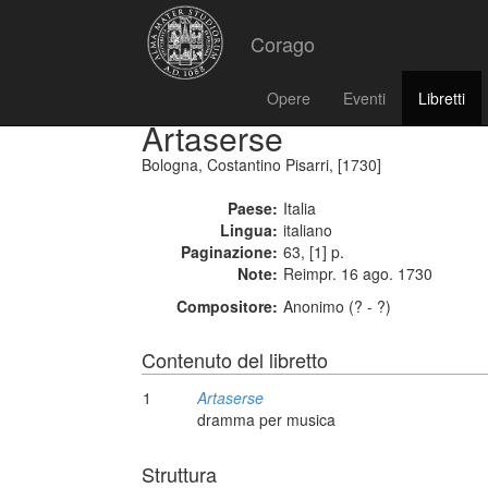
Corago
Opere
Eventi
Libretti
Artaserse
Bologna, Costantino Pisarri, [1730]
Paese:
Italia
Lingua:
italiano
Paginazione:
63, [1] p.
Note:
Reimpr. 16 ago. 1730
Compositore:
Anonimo (? - ?)
Contenuto del libretto
1
Artaserse
dramma per musica
Struttura