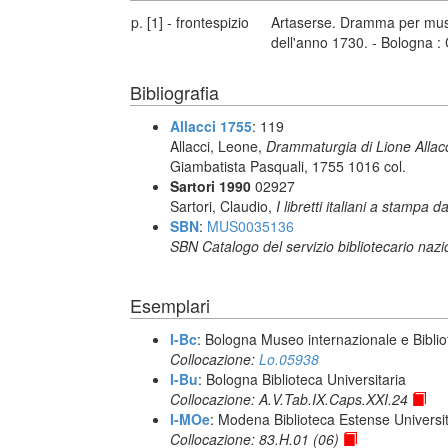
p. [1] - frontespizio
Artaserse. Dramma per music
dell'anno 1730. - Bologna : 
Bibliografia
Allacci 1755
: 119
Allacci, Leone,
Drammaturgia di Lione Allacc
Giambatista Pasquali, 1755 1016 col.
Sartori 1990
02927
Sartori, Claudio,
I libretti italiani a stampa d
SBN
:
MUS0035136
SBN Catalogo del servizio bibliotecario naz
Esemplari
I-Bc
: Bologna Museo internazionale e Biblio
Collocazione:
Lo.05938
I-Bu
: Bologna Biblioteca Universitaria
Collocazione: A.V.Tab.IX.Caps.XXI.24
I-MOe
: Modena Biblioteca Estense Universit
Collocazione: 83.H.01 (06)