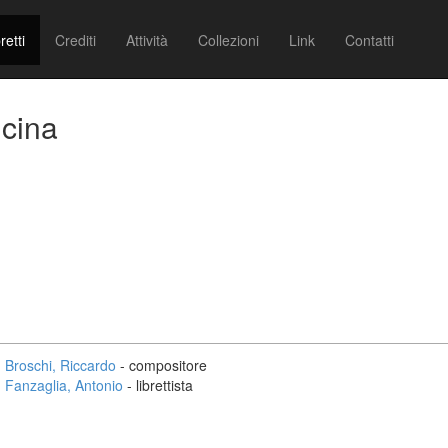
retti
Crediti
Attività
Collezioni
Link
Contatti
lcina
Broschi, Riccardo
- compositore
Fanzaglia, Antonio
- librettista