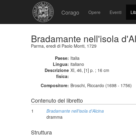
Corago
Opere
Eventi
Lib
Bradamante nell'isola d'A
Parma, eredi di Paolo Monti, 1729
Paese:
Italia
Lingua:
italiano
Descrizione
XI, 46, [1] p. ; 16 cm
fisica:
Compositore:
Broschi, Riccardo (1698 - 1756)
Contenuto del libretto
1
Bradamante nell'isola d'Alcina
dramma
Struttura