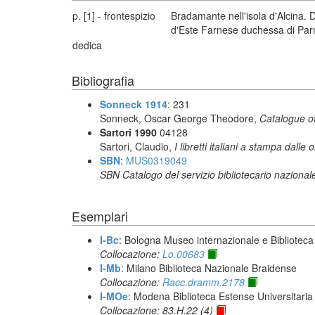
p. [1] - frontespizio
Bradamante nell'isola d'Alcina. D
d'Este Farnese duchessa di Parma
dedica
Bibliografia
Sonneck 1914
: 231
Sonneck, Oscar George Theodore,
Catalogue of
Sartori 1990
04128
Sartori, Claudio,
I libretti italiani a stampa dalle 
SBN
:
MUS0319049
SBN Catalogo del servizio bibliotecario nazional
Esemplari
I-Bc
: Bologna Museo internazionale e Biblioteca
Collocazione:
Lo.00683
I-Mb
: Milano Biblioteca Nazionale Braidense
Collocazione:
Racc.dramm.2178
I-MOe
: Modena Biblioteca Estense Universitaria
Collocazione: 83.H.22 (4)