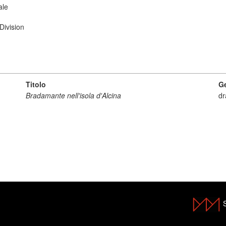
ale
Division
Titolo
G
Bradamante nell'isola d'Alcina
d