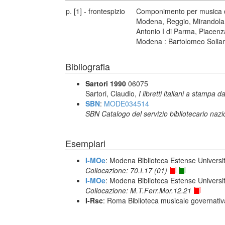
p. [1] - frontespizio
Componimento per musica da c
Modena, Reggio, Mirandola ec
Antonio I di Parma, Piacenza
Modena : Bartolomeo Solian
Bibliografia
Sartori 1990
06075
Sartori, Claudio,
I libretti italiani a stampa d
SBN
:
MODE034514
SBN Catalogo del servizio bibliotecario naz
Esemplari
I-MOe
: Modena Biblioteca Estense Universit
Collocazione: 70.I.17 (01)
I-MOe
: Modena Biblioteca Estense Universit
Collocazione: M.T.Ferr.Mor.12.21
I-Rsc
: Roma Biblioteca musicale governativa