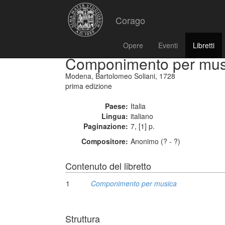
Corago
Opere
Eventi
Libretti
Componimento per mus
Modena, Bartolomeo Soliani, 1728
prima edizione
Paese:
Italia
Lingua:
italiano
Paginazione:
7, [1] p.
Compositore:
Anonimo (? - ?)
Contenuto del libretto
1
Componimento per musica
Struttura