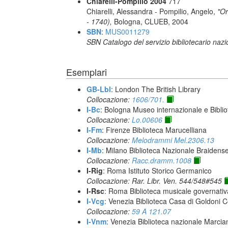
Chiarelli-Pompilio 2004
717
Chiarelli, Alessandra - Pompilio, Angelo,
"Or
- 1740),
Bologna, CLUEB, 2004
SBN
:
MUS0011279
SBN Catalogo del servizio bibliotecario naz
Esemplari
GB-Lbl
: London The British Library
Collocazione:
1606/701.
I-Bc
: Bologna Museo internazionale e Biblio
Collocazione:
Lo.00606
I-Fm
: Firenze Biblioteca Marucelliana
Collocazione:
Melodrammi Mel.2306.13
I-Mb
: Milano Biblioteca Nazionale Braidens
Collocazione:
Racc.dramm.1008
I-Rig
: Roma Istituto Storico Germanico
Collocazione: Rar. Libr. Ven. 544/548#545
I-Rsc
: Roma Biblioteca musicale governativa
I-Vcg
: Venezia Biblioteca Casa di Goldoni C
Collocazione:
59 A 121.07
I-Vnm
: Venezia Biblioteca nazionale Marcia