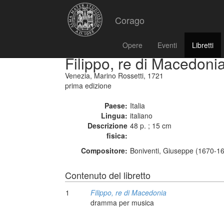
Corago
Opere
Eventi
Libretti
Filippo, re di Macedoni
Venezia, Marino Rossetti, 1721
prima edizione
Paese:
Italia
Lingua:
italiano
Descrizione
48 p. ; 15 cm
fisica:
Compositore:
Boniventi, Giuseppe (1670-16
Contenuto del libretto
1
Filippo, re di Macedonia
dramma per musica