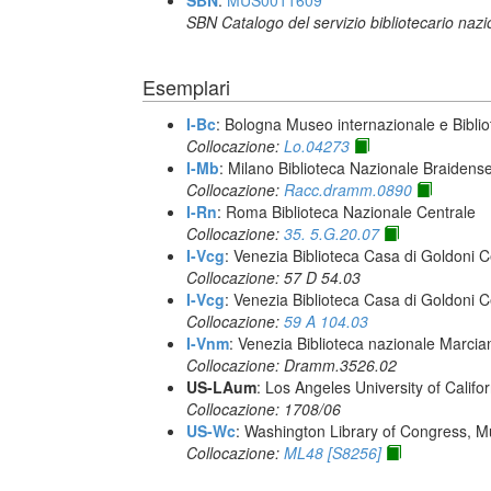
SBN
:
MUS0011609
SBN Catalogo del servizio bibliotecario naz
Esemplari
I-Bc
: Bologna Museo internazionale e Biblio
Collocazione:
Lo.04273
I-Mb
: Milano Biblioteca Nazionale Braidens
Collocazione:
Racc.dramm.0890
I-Rn
: Roma Biblioteca Nazionale Centrale
Collocazione:
35. 5.G.20.07
I-Vcg
: Venezia Biblioteca Casa di Goldoni C
Collocazione: 57 D 54.03
I-Vcg
: Venezia Biblioteca Casa di Goldoni C
Collocazione:
59 A 104.03
I-Vnm
: Venezia Biblioteca nazionale Marcia
Collocazione: Dramm.3526.02
US-LAum
: Los Angeles University of Califo
Collocazione: 1708/06
US-Wc
: Washington Library of Congress, Mu
Collocazione:
ML48 [S8256]