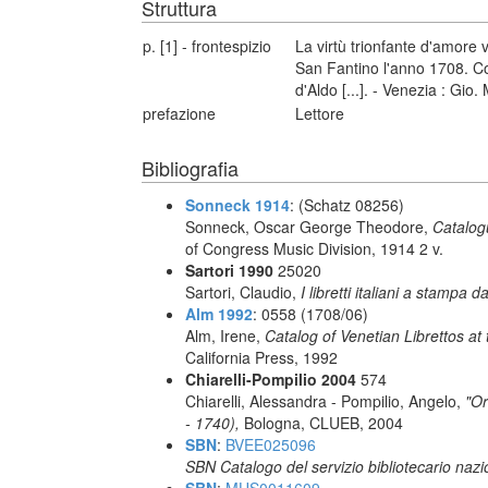
Struttura
p. [1] - frontespizio
La virtù trionfante d'amore 
San Fantino l'anno 1708. Con
d'Aldo [...]. - Venezia : Gio
prefazione
Lettore
Bibliografia
Sonneck 1914
: (Schatz 08256)
Sonneck, Oscar George Theodore,
Catalog
of Congress Music Division, 1914 2 v.
Sartori 1990
25020
Sartori, Claudio,
I libretti italiani a stampa d
Alm 1992
: 0558 (1708/06)
Alm, Irene,
Catalog of Venetian Librettos at 
California Press, 1992
Chiarelli-Pompilio 2004
574
Chiarelli, Alessandra - Pompilio, Angelo,
"Or
- 1740),
Bologna, CLUEB, 2004
SBN
:
BVEE025096
SBN Catalogo del servizio bibliotecario naz