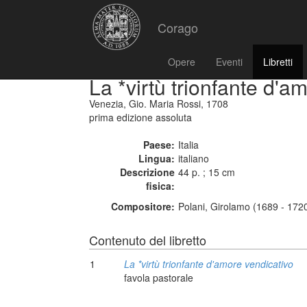
Corago
Opere
Eventi
Libretti
La *virtù trionfante d'a
Venezia, Gio. Maria Rossi, 1708
prima edizione assoluta
Paese:
Italia
Lingua:
italiano
Descrizione
44 p. ; 15 cm
fisica:
Compositore:
Polani, Girolamo (1689 - 172
Contenuto del libretto
1
La *virtù trionfante d'amore vendicativo
favola pastorale