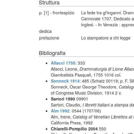
Struttura
p. [1] - frontespizio
La fede tra gl'inganni. Dram
Carnovale 1707. Dedicato agl
inglesi. - In Venezia : appr
dedica
prefazione
Lo stampatore a chi legge
Bibliografia
Allacci 1755
: 333
Allacci, Leone,
Drammaturgia di Lione Allacc
Giambatista Pasquali, 1755 1016 col.
Sonneck 1914
: 485 (Schatz 00119; p. F. Sil
Sonneck, Oscar George Theodore,
Catalog
of Congress Music Division, 1914 2 v.
Sartori 1990
09901
Sartori, Claudio,
I libretti italiani a stampa d
Alm 1992
: 0544 (1707/06)
Alm, Irene,
Catalog of Venetian Librettos at 
California Press, 1992
Chiarelli-Pompilio 2004
550