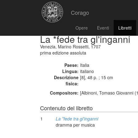
Corago
Opere
Eventi
Libretti
La *fede tra gl'inganni
Venezia, Marino Rossetti, 1707
prima edizione assoluta
Paese:
Italia
Lingua:
italiano
Descrizione
[8], 48 p. ; 15 cm
fisica:
Compositore:
[Albinoni, Tomaso Giovanni (
Contenuto del libretto
1
La *fede tra gl'inganni
dramma per musica