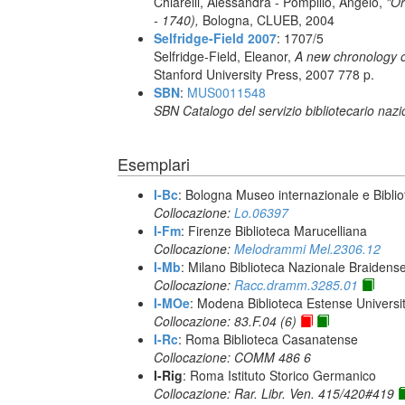
Chiarelli, Alessandra - Pompilio, Angelo,
"Or
- 1740),
Bologna, CLUEB, 2004
Selfridge-Field 2007
: 1707/5
Selfridge-Field, Eleanor,
A new chronology o
Stanford University Press, 2007 778 p.
SBN
:
MUS0011548
SBN Catalogo del servizio bibliotecario naz
Esemplari
I-Bc
: Bologna Museo internazionale e Biblio
Collocazione:
Lo.06397
I-Fm
: Firenze Biblioteca Marucelliana
Collocazione:
Melodrammi Mel.2306.12
I-Mb
: Milano Biblioteca Nazionale Braidens
Collocazione:
Racc.dramm.3285.01
I-MOe
: Modena Biblioteca Estense Universit
Collocazione: 83.F.04 (6)
I-Rc
: Roma Biblioteca Casanatense
Collocazione: COMM 486 6
I-Rig
: Roma Istituto Storico Germanico
Collocazione: Rar. Libr. Ven. 415/420#419