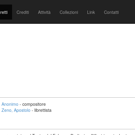
retti
Crediti
Attività
Collezioni
Link
Contatti
Anonimo
- compositore
Zeno, Apostolo
- librettista