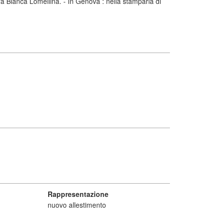
ra Bianca Lomellina. - In Genova : nella stamparia di
Rappresentazione
nuovo allestimento