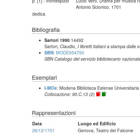
p. [1] - frontespizio
Lucio Vero. Drama per musica rapp
Antonio Scionico, 1701
dedica
Bibliografia
Sartori 1990
14492
Sartori, Claudio,
I libretti italiani a stampa dalle 
SBN
:
MODE054750
SBN Catalogo del servizio bibliotecario nazional
Esemplari
I-MOe
: Modena Biblioteca Estense Universitaria
Collocazione: 90.C.13 (2)
Rappresentazioni
Data
Luogo ed Edificio
26/12/1701
Genova, Teatro del Falcone