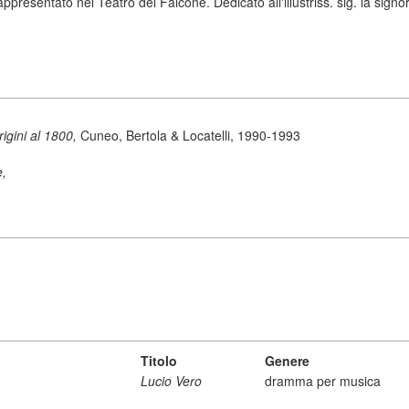
resentato nel Teatro del Falcone. Dedicato all'illustriss. sig. la signo
origini al 1800,
Cuneo, Bertola & Locatelli, 1990-1993
e,
Titolo
Genere
Lucio Vero
dramma per musica