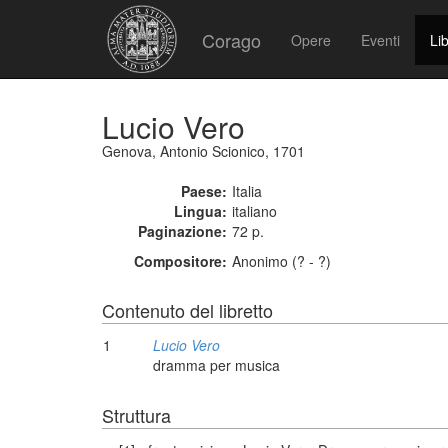
Corago
Opere
Eventi
Lib
Lucio Vero
Genova, Antonio Scionico, 1701
Paese:
Italia
Lingua:
italiano
Paginazione:
72 p.
Compositore:
Anonimo (? - ?)
Contenuto del libretto
1
Lucio Vero
dramma per musica
Struttura