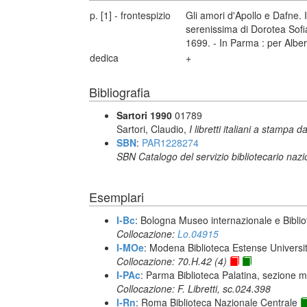
p. [1] - frontespizio
Gli amori d'Apollo e Dafne. I
serenissima di Dorotea Sofi
1699. - In Parma : per Albe
dedica
+
Bibliografia
Sartori 1990
01789
Sartori, Claudio,
I libretti italiani a stampa d
SBN
:
PAR1228274
SBN Catalogo del servizio bibliotecario naz
Esemplari
I-Bc
: Bologna Museo internazionale e Biblio
Collocazione:
Lo.04915
I-MOe
: Modena Biblioteca Estense Universit
Collocazione: 70.H.42 (4)
I-PAc
: Parma Biblioteca Palatina, sezione m
Collocazione: F. Libretti, sc.024.398
I-Rn
: Roma Biblioteca Nazionale Centrale