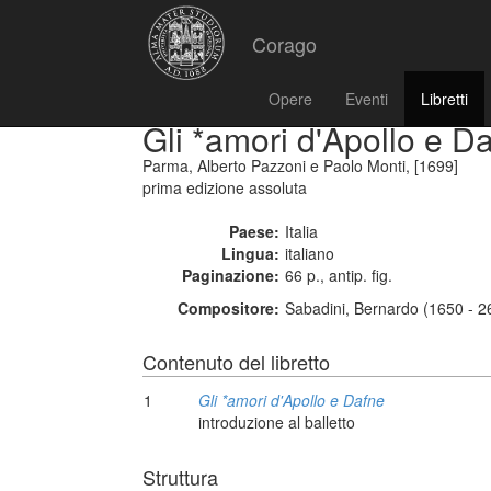
Corago
Opere
Eventi
Libretti
Gli *amori d'Apollo e D
Parma, Alberto Pazzoni e Paolo Monti, [1699]
prima edizione assoluta
Paese:
Italia
Lingua:
italiano
Paginazione:
66 p., antip. fig.
Compositore:
Sabadini, Bernardo (1650 - 2
Contenuto del libretto
1
Gli *amori d'Apollo e Dafne
introduzione al balletto
Struttura