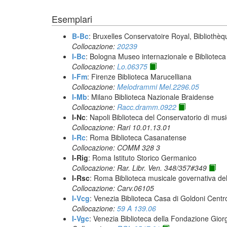
Esemplari
B-Bc
: Bruxelles Conservatoire Royal, Bibliothèq
Collocazione:
20239
I-Bc
: Bologna Museo internazionale e Biblioteca
Collocazione:
Lo.06375
I-Fm
: Firenze Biblioteca Marucelliana
Collocazione:
Melodrammi Mel.2296.05
I-Mb
: Milano Biblioteca Nazionale Braidense
Collocazione:
Racc.dramm.0922
I-Nc
: Napoli Biblioteca del Conservatorio di musi
Collocazione: Rari 10.01.13.01
I-Rc
: Roma Biblioteca Casanatense
Collocazione: COMM 328 3
I-Rig
: Roma Istituto Storico Germanico
Collocazione: Rar. Libr. Ven. 348/357#349
I-Rsc
: Roma Biblioteca musicale governativa del
Collocazione: Carv.06105
I-Vcg
: Venezia Biblioteca Casa di Goldoni Centro
Collocazione:
59 A 139.06
I-Vgc
: Venezia Biblioteca della Fondazione Giorg