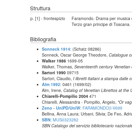
Struttura
p. [1] - frontespizio
Faramondo. Drama per musica da 
Terzo gran principe di Toscana. -
Bibliografia
Sonneck 1914
: (Schatz 08286)
Sonneck, Oscar George Theodore,
Catalogue of
Walker 1986
1699-05
Walker, Thomas,
Seventeenth century Venetian 
Sartori 1990
09715
Sartori, Claudio,
I libretti italiani a stampa dalle 
Alm 1992
: 0461 (1699/02)
Alm, Irene,
Catalog of Venetian Librettos at the 
Chiarelli-Pompilio 2004
471
Chiarelli, Alessandra - Pompilio, Angelo,
"Or vagh
Zeno - UniPD/UniW
:
FARAMONDO|I-V699
Bellina, Anna Laura; Urbani, Silvia; De Feo, Adr
SBN
:
MUS0323282
SBN Catalogo del servizio bibliotecario nazional