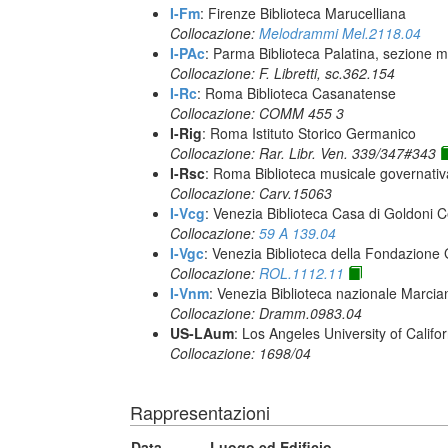
I-Fm
: Firenze Biblioteca Marucelliana
Collocazione:
Melodrammi Mel.2118.04
I-PAc
: Parma Biblioteca Palatina, sezione m
Collocazione: F. Libretti, sc.362.154
I-Rc
: Roma Biblioteca Casanatense
Collocazione: COMM 455 3
I-Rig
: Roma Istituto Storico Germanico
Collocazione: Rar. Libr. Ven. 339/347#343
I-Rsc
: Roma Biblioteca musicale governativa
Collocazione: Carv.15063
I-Vcg
: Venezia Biblioteca Casa di Goldoni C
Collocazione:
59 A 139.04
I-Vgc
: Venezia Biblioteca della Fondazione 
Collocazione:
ROL.1112.11
I-Vnm
: Venezia Biblioteca nazionale Marcia
Collocazione: Dramm.0983.04
US-LAum
: Los Angeles University of Califo
Collocazione: 1698/04
Rappresentazioni
Data
Luogo ed Edificio