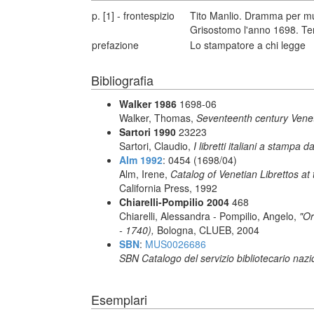
p. [1] - frontespizio
Tito Manlio. Dramma per mus
Grisostomo l'anno 1698. Ter
prefazione
Lo stampatore a chi legge
Bibliografia
Walker 1986
1698-06
Walker, Thomas,
Seventeenth century Vene
Sartori 1990
23223
Sartori, Claudio,
I libretti italiani a stampa d
Alm 1992
: 0454 (1698/04)
Alm, Irene,
Catalog of Venetian Librettos at 
California Press, 1992
Chiarelli-Pompilio 2004
468
Chiarelli, Alessandra - Pompilio, Angelo,
"Or
- 1740),
Bologna, CLUEB, 2004
SBN
:
MUS0026686
SBN Catalogo del servizio bibliotecario naz
Esemplari