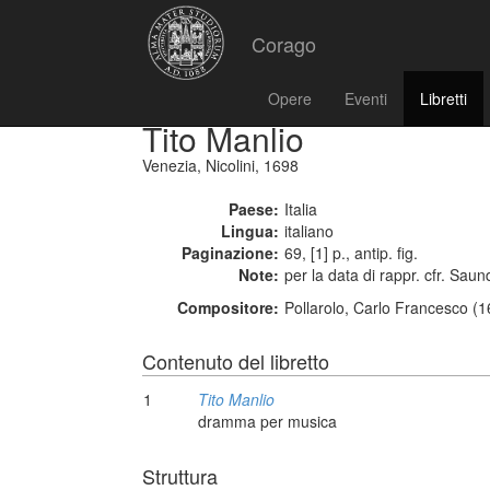
Corago
Opere
Eventi
Libretti
Tito Manlio
Venezia, Nicolini, 1698
Paese:
Italia
Lingua:
italiano
Paginazione:
69, [1] p., antip. fig.
Note:
per la data di rappr. cfr. Sau
Compositore:
Pollarolo, Carlo Francesco (
Contenuto del libretto
1
Tito Manlio
dramma per musica
Struttura