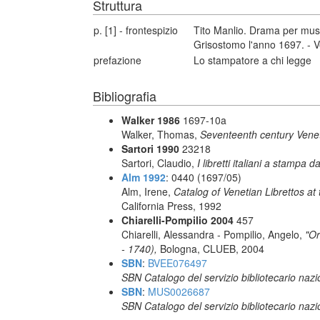
Struttura
p. [1] - frontespizio
Tito Manlio. Drama per musi
Grisostomo l'anno 1697. - Ve
prefazione
Lo stampatore a chi legge
Bibliografia
Walker 1986
1697-10a
Walker, Thomas,
Seventeenth century Vene
Sartori 1990
23218
Sartori, Claudio,
I libretti italiani a stampa d
Alm 1992
: 0440 (1697/05)
Alm, Irene,
Catalog of Venetian Librettos at 
California Press, 1992
Chiarelli-Pompilio 2004
457
Chiarelli, Alessandra - Pompilio, Angelo,
"Or
- 1740),
Bologna, CLUEB, 2004
SBN
:
BVEE076497
SBN Catalogo del servizio bibliotecario naz
SBN
:
MUS0026687
SBN Catalogo del servizio bibliotecario naz