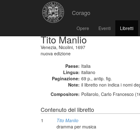
Corago
Opere
Eventi
Libretti
Tito Manlio
Venezia, Nicolini, 1697
nuova edizione
Paese:
Italia
Lingua:
italiano
Paginazione:
69 p., antip. fig.
Note:
il libretto non indica i nomi de
Compositore:
Pollarolo, Carlo Francesco (
Contenuto del libretto
1
Tito Manlio
dramma per musica