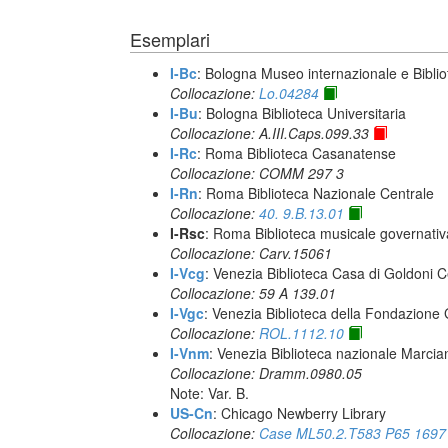
Esemplari
I-Bc
: Bologna Museo internazionale e Biblio
Collocazione:
Lo.04284
I-Bu
: Bologna Biblioteca Universitaria
Collocazione: A.III.Caps.099.33
I-Rc
: Roma Biblioteca Casanatense
Collocazione: COMM 297 3
I-Rn
: Roma Biblioteca Nazionale Centrale
Collocazione:
40. 9.B.13.01
I-Rsc
: Roma Biblioteca musicale governativa
Collocazione: Carv.15061
I-Vcg
: Venezia Biblioteca Casa di Goldoni C
Collocazione: 59 A 139.01
I-Vgc
: Venezia Biblioteca della Fondazione 
Collocazione:
ROL.1112.10
I-Vnm
: Venezia Biblioteca nazionale Marcia
Collocazione: Dramm.0980.05
Note: Var. B.
US-Cn
: Chicago Newberry Library
Collocazione:
Case ML50.2.T583 P65 1697