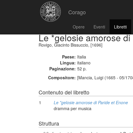
Corago
Opere
Eventi
Libretti
Le *gelosie amorose di
Rovigo, Giacinto Bissuccio, [1696]
Paese:
Italia
Lingua:
italiano
Paginazione:
52 p.
Compositore:
[Mancia, Luigi (1665 - 05/170
Contenuto del libretto
1
Le *gelosie amorose di Paride et Enone
dramma per musica
Struttura