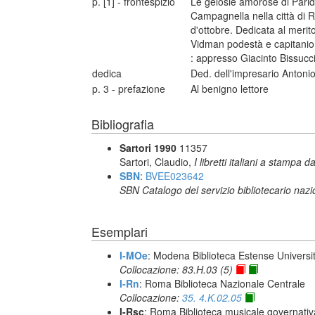
p. [1] - frontespizio
Le gelosie amorose di Pari
Campagnella nella città di Ro
d'ottobre. Dedicata al merito
Vidman podestà e capitanio d
: appresso Giacinto Bissucc
dedica
Ded. dell'impresario Antonio
p. 3 - prefazione
Al benigno lettore
Bibliografia
Sartori 1990
11357
Sartori, Claudio,
I libretti italiani a stampa d
SBN
:
BVEE023642
SBN Catalogo del servizio bibliotecario naz
Esemplari
I-MOe
: Modena Biblioteca Estense Universit
Collocazione: 83.H.03 (5)
I-Rn
: Roma Biblioteca Nazionale Centrale
Collocazione:
35. 4.K.02.05
I-Rsc
: Roma Biblioteca musicale governativa