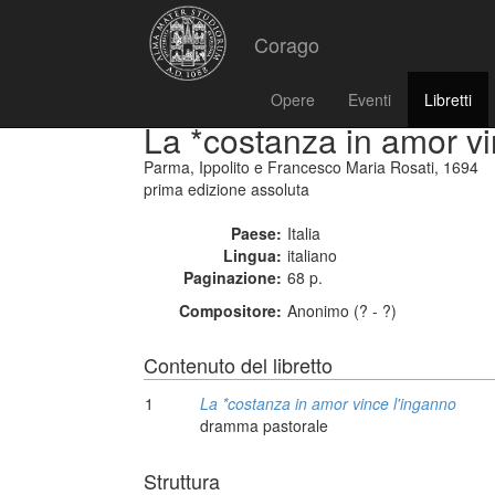
Corago
Opere
Eventi
Libretti
La *costanza in amor vi
Parma, Ippolito e Francesco Maria Rosati, 1694
prima edizione assoluta
Paese:
Italia
Lingua:
italiano
Paginazione:
68 p.
Compositore:
Anonimo (? - ?)
Contenuto del libretto
1
La *costanza in amor vince l'inganno
dramma pastorale
Struttura