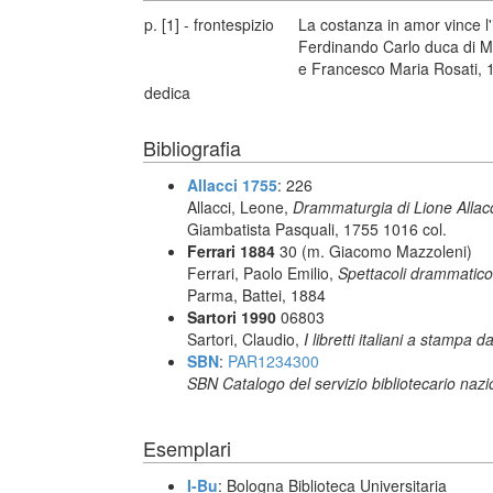
p. [1] - frontespizio
La costanza in amor vince l
Ferdinando Carlo duca di Man
e Francesco Maria Rosati, 
dedica
Bibliografia
Allacci 1755
: 226
Allacci, Leone,
Drammaturgia di Lione Allacc
Giambatista Pasquali, 1755 1016 col.
Ferrari 1884
30 (m. Giacomo Mazzoleni)
Ferrari, Paolo Emilio,
Spettacoli drammatico-
Parma, Battei, 1884
Sartori 1990
06803
Sartori, Claudio,
I libretti italiani a stampa d
SBN
:
PAR1234300
SBN Catalogo del servizio bibliotecario naz
Esemplari
I-Bu
: Bologna Biblioteca Universitaria