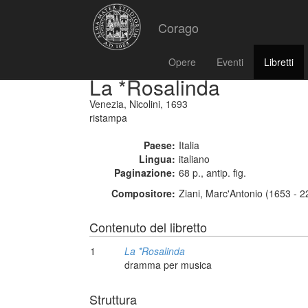
Corago
Opere
Eventi
Libretti
La *Rosalinda
Venezia, Nicolini, 1693
ristampa
Paese:
Italia
Lingua:
italiano
Paginazione:
68 p., antip. fig.
Compositore:
Ziani, Marc'Antonio (1653 - 
Contenuto del libretto
1
La *Rosalinda
dramma per musica
Struttura