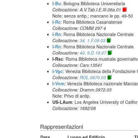
I-Bu
: Bologna Biblioteca Universitaria
Collocazione: A.V.Tab.I.E.III.06a.01
Note: senza antip.; mancano le pp. 49-50
I-Rc
: Roma Biblioteca Casanatense
Collocazione: COMM 297 4
I-Rn
: Roma Biblioteca Nazionale Centrale
Collocazione:
34. 1.F.09.03
I-Rn
: Roma Biblioteca Nazionale Centrale
Collocazione:
40. 9.D.19.07
I-Rsc
: Roma Biblioteca musicale governativa
Collocazione: Carv.13541
I-Vgc
: Venezia Biblioteca della Fondazione 
Collocazione:
ROL.0670.03
I-Vnm
: Venezia Biblioteca nazionale Marcia
Collocazione: Dramm.0972.03
Note: Privo di antip.
US-LAum
: Los Angeles University of Califo
Collocazione: 1692/08
Rappresentazioni
Data
Luogo ed Edificio
T