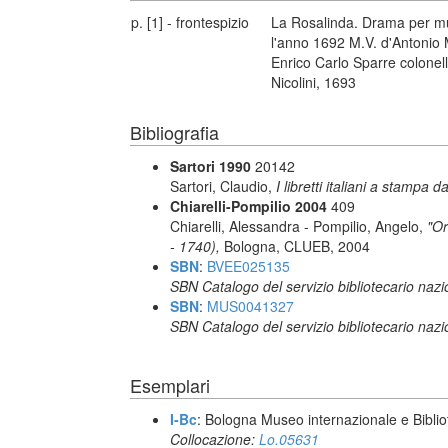
p. [1] - frontespizio
La Rosalinda. Drama per mus
l'anno 1692 M.V. d'Antonio M
Enrico Carlo Sparre colonello
Nicolini, 1693
Bibliografia
Sartori 1990
20142
Sartori, Claudio,
I libretti italiani a stampa d
Chiarelli-Pompilio 2004
409
Chiarelli, Alessandra - Pompilio, Angelo,
"Or
- 1740),
Bologna, CLUEB, 2004
SBN
:
BVEE025135
SBN Catalogo del servizio bibliotecario naz
SBN
:
MUS0041327
SBN Catalogo del servizio bibliotecario naz
Esemplari
I-Bc
: Bologna Museo internazionale e Biblio
Collocazione:
Lo.05631