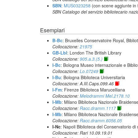
SBN
:
MUS0323258
(con scene aggiunte in 
SBN Catalogo del servizio bibliotecario naz
Esemplari
B-Bc
: Bruxelles Conservatoire Royal, Biblio
Collocazione:
21975
GB-Lbl
: London The British Library
Collocazione:
905.a.3.(5.)
I-Bc
: Bologna Museo internazionale e Biblio
Collocazione:
Lo.07249
I-Bu
: Bologna Biblioteca Universitaria
Collocazione: A.III.Caps.099.46
I-Fm
: Firenze Biblioteca Marucelliana
Collocazione:
Melodrammi Mel.2178.10
I-Mb
: Milano Biblioteca Nazionale Braidens
Collocazione:
Racc.dramm.1117
I-Mb
: Milano Biblioteca Nazionale Braidens
Collocazione:
Racc.dramm.6056.05
I-Nc
: Napoli Biblioteca del Conservatorio di
Collocazione: Rari 10.09.19.01