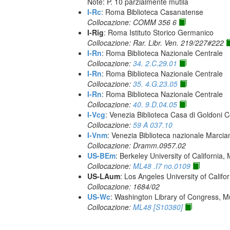
Note: P. 10 parzialmente mutila
I-Rc
: Roma Biblioteca Casanatense
Collocazione: COMM 356 6
I-Rig
: Roma Istituto Storico Germanico
Collocazione: Rar. Libr. Ven. 219/227#222
I-Rn
: Roma Biblioteca Nazionale Centrale
Collocazione:
34. 2.C.29.01
I-Rn
: Roma Biblioteca Nazionale Centrale
Collocazione:
35. 4.G.23.05
I-Rn
: Roma Biblioteca Nazionale Centrale
Collocazione:
40. 9.D.04.05
I-Vcg
: Venezia Biblioteca Casa di Goldoni C
Collocazione:
59 A 037.10
I-Vnm
: Venezia Biblioteca nazionale Marcia
Collocazione: Dramm.0957.02
US-BEm
: Berkeley University of California,
Collocazione:
ML48 .I7 no.0109
US-LAum
: Los Angeles University of Califo
Collocazione: 1684/02
US-Wc
: Washington Library of Congress, Mu
Collocazione:
ML48 [S10380]