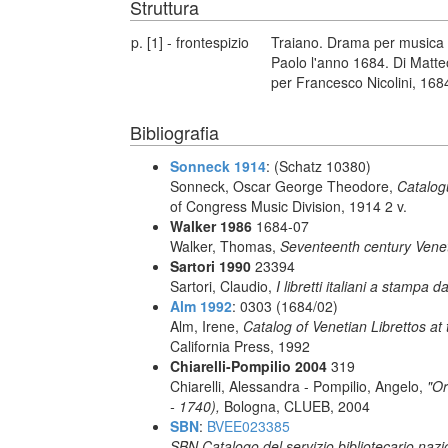
Struttura
p. [1] - frontespizio
Traiano. Drama per musica 
Paolo l'anno 1684. Di Matteo 
per Francesco Nicolini, 168
Bibliografia
Sonneck 1914
: (Schatz 10380)
Sonneck, Oscar George Theodore,
Catalog
of Congress Music Division, 1914 2 v.
Walker 1986
1684-07
Walker, Thomas,
Seventeenth century Vene
Sartori 1990
23394
Sartori, Claudio,
I libretti italiani a stampa d
Alm 1992
: 0303 (1684/02)
Alm, Irene,
Catalog of Venetian Librettos at 
California Press, 1992
Chiarelli-Pompilio 2004
319
Chiarelli, Alessandra - Pompilio, Angelo,
"Or
- 1740),
Bologna, CLUEB, 2004
SBN
:
BVEE023385
SBN Catalogo del servizio bibliotecario naz