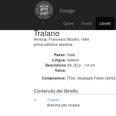
Corago
Opere
Eventi
Libretti
Traiano
Venezia, Francesco Nicolini, 1684
prima edizione assoluta
Paese:
Italia
Lingua:
italiano
Descrizione
69, [3] p. ; 14 cm
fisica:
Compositore:
[Tosi, Giuseppe Felice (28/02
Contenuto del libretto
1
Traiano
dramma per musica