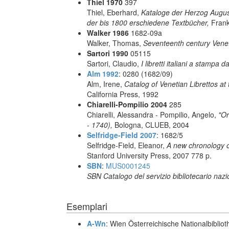
Thiel 1970
397
Thiel, Eberhard,
Kataloge der Herzog August 
der bis 1800 erschiedene Textbücher,
Frank
Walker 1986
1682-09a
Walker, Thomas,
Seventeenth century Vene
Sartori 1990
05115
Sartori, Claudio,
I libretti italiani a stampa d
Alm 1992
: 0280 (1682/09)
Alm, Irene,
Catalog of Venetian Librettos at 
California Press, 1992
Chiarelli-Pompilio 2004
285
Chiarelli, Alessandra - Pompilio, Angelo,
"Or
- 1740),
Bologna, CLUEB, 2004
Selfridge-Field 2007
: 1682/5
Selfridge-Field, Eleanor,
A new chronology o
Stanford University Press, 2007 778 p.
SBN
:
MUS0001245
SBN Catalogo del servizio bibliotecario naz
Esemplari
A-Wn
: Wien Österreichische Nationalbibliot