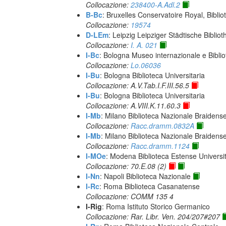
Collocazione:
238400-A.Adl.2
B-Bc
: Bruxelles Conservatoire Royal, Biblio
Collocazione:
19574
D-LEm
: Leipzig Leipziger Städtische Biblio
Collocazione:
I. A. 021
I-Bc
: Bologna Museo internazionale e Biblio
Collocazione:
Lo.06036
I-Bu
: Bologna Biblioteca Universitaria
Collocazione: A.V.Tab.I.F.III.56.5
I-Bu
: Bologna Biblioteca Universitaria
Collocazione: A.VIII.K.11.60.3
I-Mb
: Milano Biblioteca Nazionale Braidens
Collocazione:
Racc.dramm.0832A
I-Mb
: Milano Biblioteca Nazionale Braidens
Collocazione:
Racc.dramm.1124
I-MOe
: Modena Biblioteca Estense Universit
Collocazione: 70.E.08 (2)
I-Nn
: Napoli Biblioteca Nazionale
I-Rc
: Roma Biblioteca Casanatense
Collocazione: COMM 135 4
I-Rig
: Roma Istituto Storico Germanico
Collocazione: Rar. Libr. Ven. 204/207#207