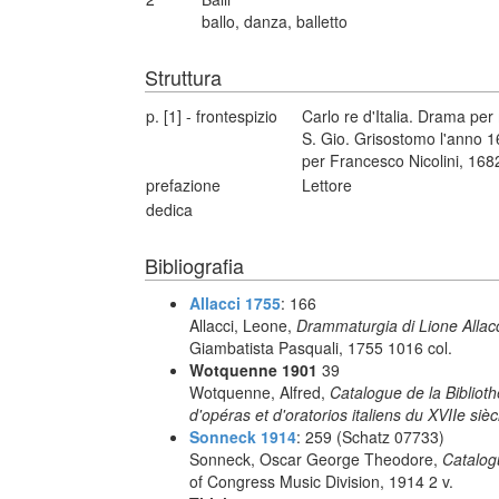
ballo, danza, balletto
Struttura
p. [1] - frontespizio
Carlo re d'Italia. Drama pe
S. Gio. Grisostomo l'anno 16
per Francesco Nicolini, 168
prefazione
Lettore
dedica
Bibliografia
Allacci 1755
: 166
Allacci, Leone,
Drammaturgia di Lione Allacc
Giambatista Pasquali, 1755 1016 col.
Wotquenne 1901
39
Wotquenne, Alfred,
Catalogue de la Bibliot
d'opéras et d'oratorios italiens du XVIIe sièc
Sonneck 1914
: 259 (Schatz 07733)
Sonneck, Oscar George Theodore,
Catalog
of Congress Music Division, 1914 2 v.