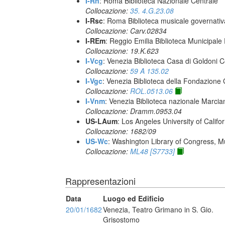
I-Rn
: Roma Biblioteca Nazionale Centrale
Collocazione:
35. 4.G.23.08
I-Rsc
: Roma Biblioteca musicale governativa
Collocazione: Carv.02834
I-REm
: Reggio Emilia Biblioteca Municipale 
Collocazione: 19.K.623
I-Vcg
: Venezia Biblioteca Casa di Goldoni C
Collocazione:
59 A 135.02
I-Vgc
: Venezia Biblioteca della Fondazione 
Collocazione:
ROL.0513.06
I-Vnm
: Venezia Biblioteca nazionale Marcia
Collocazione: Dramm.0953.04
US-LAum
: Los Angeles University of Califo
Collocazione: 1682/09
US-Wc
: Washington Library of Congress, Mu
Collocazione:
ML48 [S7733]
Rappresentazioni
Data
Luogo ed Edificio
20/01/1682
Venezia, Teatro Grimano in S. Gio.
Grisostomo