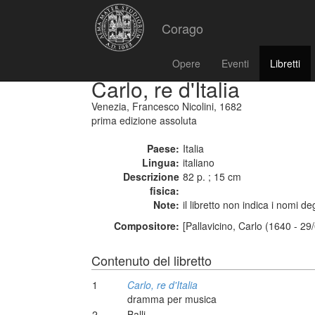
Corago
Opere
Eventi
Libretti
Carlo, re d'Italia
Venezia, Francesco Nicolini, 1682
prima edizione assoluta
Paese:
Italia
Lingua:
italiano
Descrizione
82 p. ; 15 cm
fisica:
Note:
il libretto non indica i nomi deg
Compositore:
[Pallavicino, Carlo (1640 - 29
Contenuto del libretto
1
Carlo, re d'Italia
dramma per musica
2
Balli