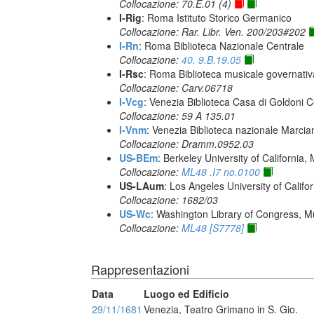
Collocazione: 70.E.01 (4)
I-Rig
: Roma Istituto Storico Germanico
Collocazione: Rar. Libr. Ven. 200/203#202
I-Rn
: Roma Biblioteca Nazionale Centrale
Collocazione:
40. 9.B.19.05
I-Rsc
: Roma Biblioteca musicale governativa
Collocazione: Carv.06718
I-Vcg
: Venezia Biblioteca Casa di Goldoni C
Collocazione: 59 A 135.01
I-Vnm
: Venezia Biblioteca nazionale Marcia
Collocazione: Dramm.0952.03
US-BEm
: Berkeley University of California,
Collocazione:
ML48 .I7 no.0100
US-LAum
: Los Angeles University of Califo
Collocazione: 1682/03
US-Wc
: Washington Library of Congress, Mu
Collocazione:
ML48 [S7778]
Rappresentazioni
Data
Luogo ed Edificio
29/11/1681
Venezia, Teatro Grimano in S. Gio.