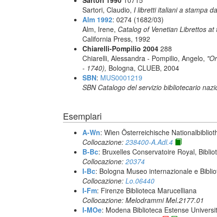
Sartori 1990
10715
Sartori, Claudio,
I libretti italiani a stampa d
Alm 1992
: 0274 (1682/03)
Alm, Irene,
Catalog of Venetian Librettos at 
California Press, 1992
Chiarelli-Pompilio 2004
288
Chiarelli, Alessandra - Pompilio, Angelo,
"Or
- 1740),
Bologna, CLUEB, 2004
SBN
:
MUS0001219
SBN Catalogo del servizio bibliotecario naz
Esemplari
A-Wn
: Wien Österreichische Nationalbibliot
Collocazione:
238400-A.Adl.4
B-Bc
: Bruxelles Conservatoire Royal, Biblio
Collocazione:
20374
I-Bc
: Bologna Museo internazionale e Biblio
Collocazione:
Lo.06440
I-Fm
: Firenze Biblioteca Marucelliana
Collocazione: Melodrammi Mel.2177.01
I-MOe
: Modena Biblioteca Estense Universit