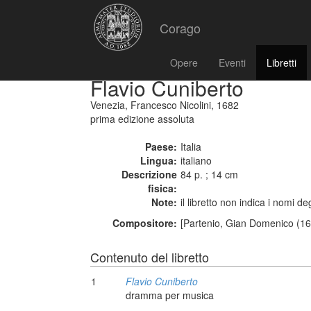
Corago
Opere
Eventi
Libretti
Flavio Cuniberto
Venezia, Francesco Nicolini, 1682
prima edizione assoluta
Paese:
Italia
Lingua:
italiano
Descrizione
84 p. ; 14 cm
fisica:
Note:
il libretto non indica i nomi deg
Compositore:
[Partenio, Gian Domenico (16
Contenuto del libretto
1
Flavio Cuniberto
dramma per musica