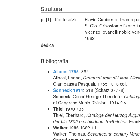
Struttura
p. [1] - frontespizio
Flavio Cuniberto. Drama pe
S. Gio. Grisostomo l'anno 16
Vicenzo Iovanelli nobile vene
1682
dedica
Bibliografia
Allacci 1755
: 362
Allacci, Leone,
Drammaturgia di Lione Allacc
Giambatista Pasquali, 1755 1016 col.
Sonneck 1914
: 518 (Schatz 07778)
Sonneck, Oscar George Theodore,
Catalog
of Congress Music Division, 1914 2 v.
Thiel 1970
735
Thiel, Eberhard,
Kataloge der Herzog August 
der bis 1800 erschiedene Textbücher,
Frank
Walker 1986
1682-11
Walker, Thomas,
Seventeenth century Vene