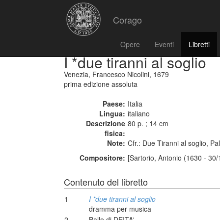
Corago
Opere
Eventi
Libretti
I *due tiranni al soglio
Venezia, Francesco Nicolini, 1679
prima edizione assoluta
Paese:
Italia
Lingua:
italiano
Descrizione
80 p. ; 14 cm
fisica:
Note:
Cfr.: Due Tiranni al soglio, P
Compositore:
[Sartorio, Antonio (1630 - 30
Contenuto del libretto
1
I *due tiranni al soglio
dramma per musica
2
Ballo di DEITA'