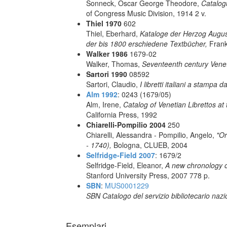
Sonneck, Oscar George Theodore,
Catalog
of Congress Music Division, 1914 2 v.
Thiel 1970
602
Thiel, Eberhard,
Kataloge der Herzog August 
der bis 1800 erschiedene Textbücher,
Frank
Walker 1986
1679-02
Walker, Thomas,
Seventeenth century Vene
Sartori 1990
08592
Sartori, Claudio,
I libretti italiani a stampa d
Alm 1992
: 0243 (1679/05)
Alm, Irene,
Catalog of Venetian Librettos at 
California Press, 1992
Chiarelli-Pompilio 2004
250
Chiarelli, Alessandra - Pompilio, Angelo,
"Or
- 1740),
Bologna, CLUEB, 2004
Selfridge-Field 2007
: 1679/2
Selfridge-Field, Eleanor,
A new chronology o
Stanford University Press, 2007 778 p.
SBN
:
MUS0001229
SBN Catalogo del servizio bibliotecario naz
Esemplari