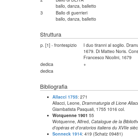
ballo, danza, balletto
3
Ballo di guerrieri
ballo, danza, balletto
Struttura
p. [1] - frontespizio
I duo tiranni al soglio. Dr
1679. Di Matteo Noris. Consa
Francesco Nicolini, 1679
dedica
+
dedica
Bibliografia
Allacci 1755
: 271
Allacci, Leone,
Drammaturgia di Lione Allacc
Giambatista Pasquali, 1755 1016 col.
Wotquenne 1901
55
Wotquenne, Alfred,
Catalogue de la Bibliot
d'opéras et d'oratorios italiens du XVIIe sièc
Sonneck 1914
: 419 (Schatz 09481)