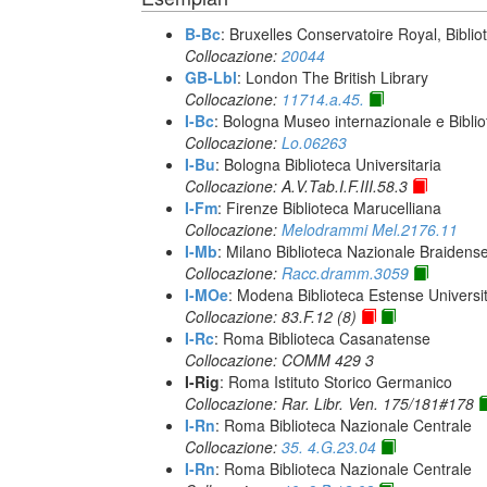
B-Bc
: Bruxelles Conservatoire Royal, Biblio
Collocazione:
20044
GB-Lbl
: London The British Library
Collocazione:
11714.a.45.
I-Bc
: Bologna Museo internazionale e Biblio
Collocazione:
Lo.06263
I-Bu
: Bologna Biblioteca Universitaria
Collocazione: A.V.Tab.I.F.III.58.3
I-Fm
: Firenze Biblioteca Marucelliana
Collocazione:
Melodrammi Mel.2176.11
I-Mb
: Milano Biblioteca Nazionale Braidens
Collocazione:
Racc.dramm.3059
I-MOe
: Modena Biblioteca Estense Universit
Collocazione: 83.F.12 (8)
I-Rc
: Roma Biblioteca Casanatense
Collocazione: COMM 429 3
I-Rig
: Roma Istituto Storico Germanico
Collocazione: Rar. Libr. Ven. 175/181#178
I-Rn
: Roma Biblioteca Nazionale Centrale
Collocazione:
35. 4.G.23.04
I-Rn
: Roma Biblioteca Nazionale Centrale