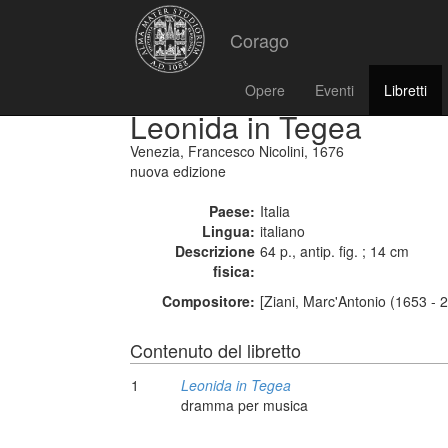
Corago
Opere
Eventi
Libretti
Leonida in Tegea
Venezia, Francesco Nicolini, 1676
nuova edizione
Paese:
Italia
Lingua:
italiano
Descrizione
64 p., antip. fig. ; 14 cm
fisica:
Compositore:
[Ziani, Marc'Antonio (1653 - 
Contenuto del libretto
1
Leonida in Tegea
dramma per musica