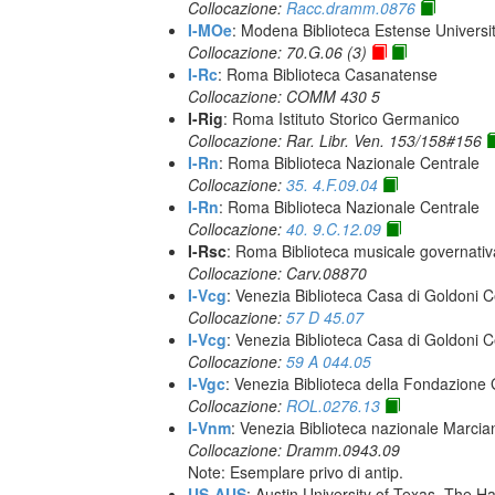
Collocazione:
Racc.dramm.0876
I-MOe
: Modena Biblioteca Estense Universit
Collocazione: 70.G.06 (3)
I-Rc
: Roma Biblioteca Casanatense
Collocazione: COMM 430 5
I-Rig
: Roma Istituto Storico Germanico
Collocazione: Rar. Libr. Ven. 153/158#156
I-Rn
: Roma Biblioteca Nazionale Centrale
Collocazione:
35. 4.F.09.04
I-Rn
: Roma Biblioteca Nazionale Centrale
Collocazione:
40. 9.C.12.09
I-Rsc
: Roma Biblioteca musicale governativa
Collocazione: Carv.08870
I-Vcg
: Venezia Biblioteca Casa di Goldoni C
Collocazione:
57 D 45.07
I-Vcg
: Venezia Biblioteca Casa di Goldoni C
Collocazione:
59 A 044.05
I-Vgc
: Venezia Biblioteca della Fondazione 
Collocazione:
ROL.0276.13
I-Vnm
: Venezia Biblioteca nazionale Marcia
Collocazione: Dramm.0943.09
Note: Esemplare privo di antip.
US-AUS
: Austin University of Texas. The