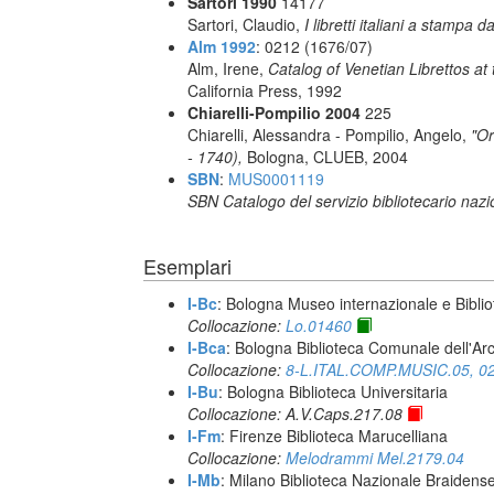
Sartori 1990
14177
Sartori, Claudio,
I libretti italiani a stampa d
Alm 1992
: 0212 (1676/07)
Alm, Irene,
Catalog of Venetian Librettos at 
California Press, 1992
Chiarelli-Pompilio 2004
225
Chiarelli, Alessandra - Pompilio, Angelo,
"Or
- 1740),
Bologna, CLUEB, 2004
SBN
:
MUS0001119
SBN Catalogo del servizio bibliotecario naz
Esemplari
I-Bc
: Bologna Museo internazionale e Biblio
Collocazione:
Lo.01460
I-Bca
: Bologna Biblioteca Comunale dell'Ar
Collocazione:
8-L.ITAL.COMP.MUSIC.05, 0
I-Bu
: Bologna Biblioteca Universitaria
Collocazione: A.V.Caps.217.08
I-Fm
: Firenze Biblioteca Marucelliana
Collocazione:
Melodrammi Mel.2179.04
I-Mb
: Milano Biblioteca Nazionale Braidens