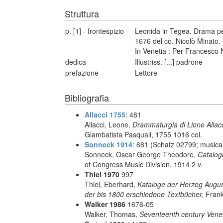
Struttura
p. [1] - frontespizio
Leonida in Tegea. Drama pe
1676 del co. Nicolò Minato. C
In Venetia : Per Francesco N
dedica
Illustriss. [...] padrone
prefazione
Lettore
Bibliografia
Allacci 1755
: 481
Allacci, Leone,
Drammaturgia di Lione Allacc
Giambatista Pasquali, 1755 1016 col.
Sonneck 1914
: 681 (Schatz 02799; musica 
Sonneck, Oscar George Theodore,
Catalog
of Congress Music Division, 1914 2 v.
Thiel 1970
997
Thiel, Eberhard,
Kataloge der Herzog August 
der bis 1800 erschiedene Textbücher,
Frank
Walker 1986
1676-05
Walker, Thomas,
Seventeenth century Vene